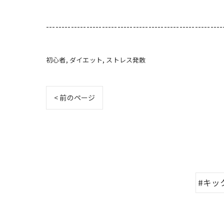
---------------------------------------------------------
初心者
ダイエット
ストレス発散
< 前のページ
#キッ