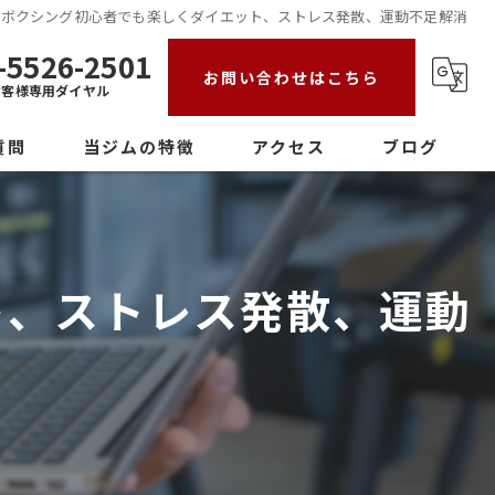
クボクシング初心者でも楽しくダイエット、ストレス発散、運動不足解消
-5526-2501
お問い合わせはこちら
お客様専用ダイヤル
質問
当ジムの特徴
アクセス
ブログ
初心者
女性
ト、ストレス発散、運動
ダイエット
ストレス発散
パーソナル