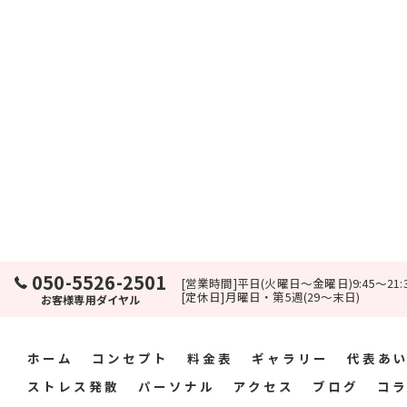
050-5526-2501
[営業時間]平日(火曜日～金曜日)9:45～21:3
[定休日]月曜日・第5週(29～末日)
お客様専用ダイヤル
ホーム
コンセプト
料金表
ギャラリー
代表あ
ストレス発散
パーソナル
アクセス
ブログ
コ