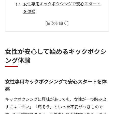
女性専用キックボクシングで安心スタート
を体感
初心者女性が選ぶキックボクシングの始め
方とは
キックボクシング未経験女性が抱く不安を
解消
女性が安心して始めるキックボクシ
痛みや怖さを感じにくいキックボクシング
ング体験
体験
キックボクシングを女性同士で楽しむポイ
ント
女性専用キックボクシングで安心スタートを体
続けやすいキックボクシングの魅力と習慣化の
感
コツ
キックボクシングに興味があっても、女性が一歩踏み出
キックボクシングを習慣化する女性の続け
すには「怖い」「痛そう」といった不安がつきもので
方