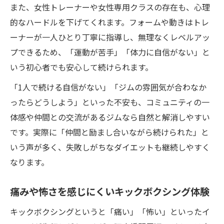
また、女性トレーナーや女性専用クラスの存在も、心理
び方
的なハードルを下げてくれます。フォームや動きはトレ
初心者女性も安心なキックボクシングジム
ーナーが一人ひとり丁寧に指導し、無理なくレベルアッ
の条件
プできるため、「運動が苦手」「体力に自信がない」と
体験レッスンでキックボクシングの雰囲気
いう初心者でも安心して続けられます。
を知ろう
「1人で続ける自信がない」「ジムの雰囲気が合わなか
女性目線で選ぶキックボクシングジムのポ
ったらどうしよう」といった不安も、コミュニティの一
イント
体感や仲間との交流があるジムなら自然と解消しやすい
アットホームなキックボクシングで始めや
です。実際に「仲間と励まし合いながら続けられた」と
すさ抜群
いう声が多く、失敗しがちなダイエットも継続しやすく
トレーナーの丁寧な指導が魅力のキックボ
なります。
クシング
痛みや怖さを感じにくいキックボクシング体験
キックボクシングというと「痛い」「怖い」といったイ