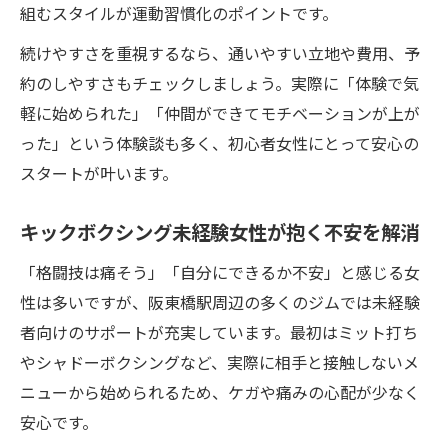
組むスタイルが運動習慣化のポイントです。
女性が元気になれるキックボクシングの秘
密
続けやすさを重視するなら、通いやすい立地や費用、予
阪東橋駅近くで女性が楽しく運動できる理由
約のしやすさもチェックしましょう。実際に「体験で気
軽に始められた」「仲間ができてモチベーションが上が
アクセス抜群で女性に優しいキックボクシ
った」という体験談も多く、初心者女性にとって安心の
ング
スタートが叶います。
阪東橋駅周辺で女性が通いやすいジムの特
徴
キックボクシング未経験女性が抱く不安を解消
女性専用クラスでキックボクシングがもっ
「格闘技は痛そう」「自分にできるか不安」と感じる女
と身近に
性は多いですが、阪東橋駅周辺の多くのジムでは未経験
阪東橋駅近くならキックボクシングも手軽
者向けのサポートが充実しています。最初はミット打ち
に始められる
やシャドーボクシングなど、実際に相手と接触しないメ
女性トレーナー在籍のキックボクシングが
ニューから始められるため、ケガや痛みの心配が少なく
安心ポイント
安心です。
初心者が不安なく通えるキックボクシングの選