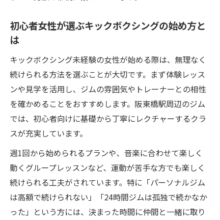
キックボクシングとジムのダイエット効果
比較
初心者女性が選ぶキックボクシングの始め方と
は
キックボクシングで美しい体型を目指す女
性
キックボクシング未経験の女性が始める際は、無理なく
ストレス発散に効果的なキックボクシングで心
続けられる方法を選ぶことが大切です。まず体験レッス
もリフレッシュ
ンや見学を活用し、ジムの雰囲気やトレーナーとの相性
キックボクシングで女性のストレス解消を
を確かめることをおすすめします。阪東橋駅周辺のジム
実感
では、初心者向けに基礎から丁寧にレクチャーするクラ
スが充実しています。
運動不足解消にキックボクシングがおすす
めな理由
週1回から始められるプランや、音楽に合わせて楽しく
キックボクシングで心身ともにリフレッシ
動くグループレッスンなど、運動が苦手な方でも楽しく
ュする方法
続けられる工夫がされています。特に「パーソナルジム
は高額で続けられない」「24時間ジムは孤独で続かなか
音楽とキックボクシングで気分転換をサポ
った」という方には、決まった時間に仲間と一緒に取り
ート