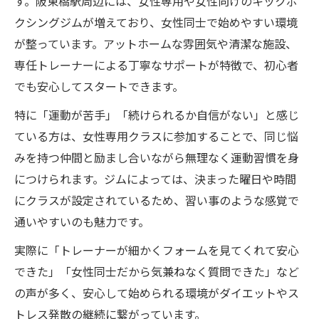
す。阪東橋駅周辺には、女性専用や女性向けのキックボ
音楽に合わせて楽しいキックボクシング習
クシングジムが増えており、女性同士で始めやすい環境
慣
が整っています。アットホームな雰囲気や清潔な施設、
女性が飽きずに続けられるキックボクシン
専任トレーナーによる丁寧なサポートが特徴で、初心者
グ術
でも安心してスタートできます。
アットホームなキックボクシングで継続力
特に「運動が苦手」「続けられるか自信がない」と感じ
向上
ている方は、女性専用クラスに参加することで、同じ悩
仲間と一緒ならキックボクシングも長続き
みを持つ仲間と励まし合いながら無理なく運動習慣を身
ダイエット成功へ導くキックボクシング活用法
につけられます。ジムによっては、決まった曜日や時間
キックボクシングで女性のダイエット効果
にクラスが設定されているため、習い事のような感覚で
を実感
通いやすいのも魅力です。
女性向けキックボクシングで続くボディメ
実際に「トレーナーが細かくフォームを見てくれて安心
イク
できた」「女性同士だから気兼ねなく質問できた」など
週に何回キックボクシングで痩せられる
の声が多く、安心して始められる環境がダイエットやス
か？
トレス発散の継続に繋がっています。