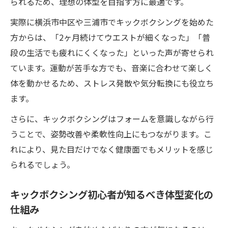
られるため、理想の体型を目指す方に最適です。
フィットネス初心者におすすめのキックボ
実際に横浜市中区や三浦市でキックボクシングを始めた
クシング
方からは、「2ヶ月続けてウエストが細くなった」「普
運動習慣化を支えるキックボクシングの特
段の生活でも疲れにくくなった」といった声が寄せられ
徴
ています。運動が苦手な方でも、音楽に合わせて楽しく
初めてでも続けやすいキックボクシングの
体を動かせるため、ストレス発散や気分転換にも役立ち
始め方
ます。
キックボクシングで運動苦手を克服する方
さらに、キックボクシングはフォームを意識しながら行
法
うことで、姿勢改善や柔軟性向上にもつながります。こ
スポーツクラブ選びで大切なポイント
れにより、見た目だけでなく健康面でもメリットを感じ
週2回ペースで実感する体型変化のポイント
られるでしょう。
キックボクシングを週2回続ける効果
キックボクシング初心者が知るべき体型変化の
週2回の頻度が生む体型変化の理由
仕組み
継続が成果につながるキックボクシング習
慣