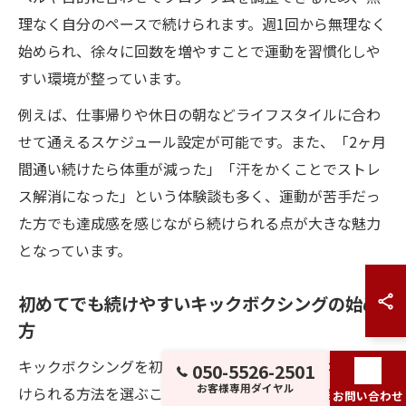
理なく自分のペースで続けられます。週1回から無理なく
始められ、徐々に回数を増やすことで運動を習慣化しや
すい環境が整っています。
例えば、仕事帰りや休日の朝などライフスタイルに合わ
せて通えるスケジュール設定が可能です。また、「2ヶ月
間通い続けたら体重が減った」「汗をかくことでストレ
ス解消になった」という体験談も多く、運動が苦手だっ
た方でも達成感を感じながら続けられる点が大きな魅力
となっています。
初めてでも続けやすいキックボクシングの始め
方
キックボクシングを初めて始める際は、無理なく長く続
050-5526-2501
お客様専用ダイヤル
けられる方法を選ぶことが重要です。まずは体験レッス
お問い合わせ