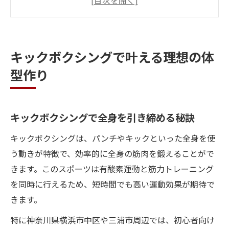
化の仕組み
続けやすいキックボクシング習慣の作り方
スポーツとしての魅力が生む体型改善の実
キックボクシングで叶える理想の体
感
型作り
ダイエットに効果的なキックボクシング体験
キックボクシングでダイエット成功を目指
す方法
キックボクシングで全身を引き締める秘訣
脂肪燃焼に優れるキックボクシングの理由
キックボクシングは、パンチやキックといった全身を使
無理なく続くキックボクシングのダイエッ
う動きが特徴で、効率的に全身の筋肉を鍛えることがで
ト効果
きます。このスポーツは有酸素運動と筋力トレーニング
週2回のキックボクシングで感じる変化
を同時に行えるため、短時間でも高い運動効果が期待で
ダイエット継続に役立つキックボクシング
きます。
体験談
特に神奈川県横浜市中区や三浦市周辺では、初心者向け