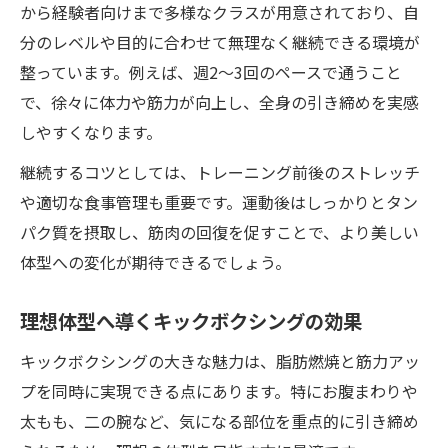
三浦市で始めるスポーツ習慣と心身変化
から経験者向けまで多様なクラスが用意されており、自
三浦市でキックボクシングを始める魅力
分のレベルや目的に合わせて無理なく継続できる環境が
スポーツ習慣がもたらす心身の変化とは
整っています。例えば、週2〜3回のペースで通うこと
で、徐々に体力や筋力が向上し、全身の引き締めを実感
キックボクシングで感じる日々の活力アッ
しやすくなります。
プ
地域で続けるスポーツの楽しさと効果
継続するコツとしては、トレーニング前後のストレッチ
三浦市スポーツクラブで得られる体験例
や適切な食事管理も重要です。運動後はしっかりとタン
パク質を摂取し、筋肉の回復を促すことで、より美しい
継続しやすいキックボクシングの魅力に迫る
体型への変化が期待できるでしょう。
キックボクシングが続けやすい理由とは
楽しさが続くキックボクシングの工夫
理想体型へ導くキックボクシングの効果
スポーツジム通いを習慣化するコツ
キックボクシングの大きな魅力は、脂肪燃焼と筋力アッ
仲間と楽しむキックボクシングの魅力
プを同時に実現できる点にあります。特にお腹まわりや
キックボクシングで継続力が身につく方法
太もも、二の腕など、気になる部位を重点的に引き締め
フィットネス初心者が選ぶ運動習慣の秘訣