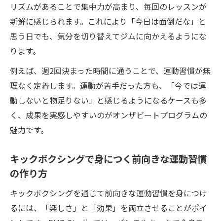
リズムがあることで集中力が高まり、毎回のレッスンが
消へ
新鮮に感じられます。これにより「今日は面倒だな」と
キックボクシングがストレス発散と脂肪燃
思う日でも、気分を切り替えてジムに向かえるようにな
焼を両立
ります。
音楽に合わせたキックボクシングで心も身
例えば、週2回決まった時間に通うことで、運動習慣が無
体もリフレッシュ
理なく定着します。運動が苦手だった方も、「今では運
キックボクシングのパンチとキックで全身
動しないと物足りない」と感じるようになるケースも多
を解放
く、成果を実感しやすいのがオンザビートプログラムの
キックボクシングジム通いが心のケアにも
魅力です。
効果的
キックボクシングで前向きな毎日を手に入
キックボクシングで身につく前向きな運動習慣
れる方法
の作り方
キックボクシングを通じて前向きな運動習慣を身につけ
るには、「楽しさ」と「効果」を両立させることがポイ