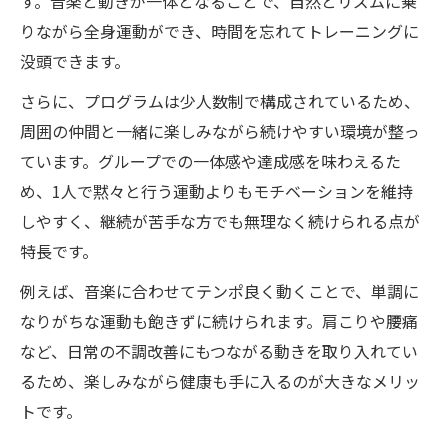
す。音楽と動きが一体となることで、自然とリズムに乗
要な理由
りながら全身運動ができ、時間を忘れてトレーニングに
自分に合うキックボクシングジムの見極め
没頭できます。
方のコツ
さらに、プログラムは少人数制で構成されているため、
アクセス重視で選ぶキックボクシングジム
周囲の仲間と一緒に楽しみながら続けやすい環境が整っ
のメリット
ています。グループでの一体感や達成感を味わえるた
ダイエットに効くキックボクシングの新たな魅
め、1人で黙々と行う運動よりもモチベーションを維持
力
しやすく、継続が苦手な方でも無理なく続けられる点が
キックボクシングで楽しくダイエットを習
特長です。
慣化する方法
例えば、音楽に合わせてテンポ良く動くことで、単調に
音楽と共にキックボクシングで脂肪燃焼を
なりがちな運動も飽きずに続けられます。肩こりや腰痛
実感
など、日常の不調改善にもつながる動きを取り入れてい
キックボクシングジムのダイエット効果と
るため、楽しみながら健康も手に入るのが大きなメリッ
継続のコツ
トです。
ジムとキックボクシングで理想のボディメ