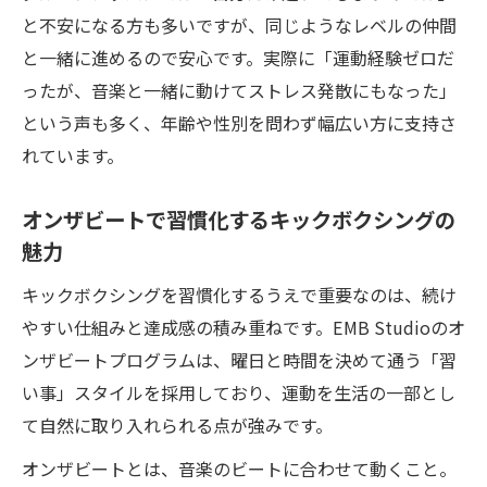
メリット
と不安になる方も多いですが、同じようなレベルの仲間
忙しい女性も無理なく通えるキックボクシング
と一緒に進めるので安心です。実際に「運動経験ゼロだ
体験
ったが、音楽と一緒に動けてストレス発散にもなった」
という声も多く、年齢や性別を問わず幅広い方に支持さ
キックボクシングで忙しい毎日にも運動習
れています。
慣をプラス
女性に優しいキックボクシングジムのサポ
オンザビートで習慣化するキックボクシングの
ート体制
魅力
キックボクシングは短時間でもしっかり効
キックボクシングを習慣化するうえで重要なのは、続け
果を実感
やすい仕組みと達成感の積み重ねです。EMB Studioのオ
アクセス良好なジムでキックボクシングを
ンザビートプログラムは、曜日と時間を決めて通う「習
継続
い事」スタイルを採用しており、運動を生活の一部とし
キックボクシングでストレスも時間も上手
て自然に取り入れられる点が強みです。
にコントロール
オンザビートとは、音楽のビートに合わせて動くこと。
キックボクシングでストレスも脂肪も同時に解