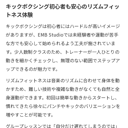
イク実現
キックボクシング初心者も安心のリズムフィッ
トネス体験
全身運動で効率よく痩せるキックボクシン
グの魅力
キックボクシングは初心者にはハードルが高いイメージ
キックボクシングが続く理由はグループレッス
がありますが、EMB Studioでは未経験者や運動が苦手
ンにあり
な方でも安心して始められるよう工夫が施されていま
グループで楽しむキックボクシングの継続
す。少人数制クラスのため、トレーナーが一人ひとりの
力とは
動きを細かくチェックし、無理のない範囲でステップア
ップできるのが魅力です。
仲間と一緒に頑張るキックボクシングの安
心感
リズムフィットネスは音楽のリズムに合わせて身体を動
キックボクシンググループレッスンでモチ
かすため、難しい技術や複雑な動きがなくても自然と全
ベーションアップ
身運動ができます。初回は簡単な動きからスタートし、
慣れてきたら徐々にパンチやキックのバリエーションを
女性も安心して続けられるキックボクシン
増やすことが可能です。
グジムの魅力
一人じゃないから続くキックボクシングの
グループレッスンでは「自分だけ遅れてしまうのでは」