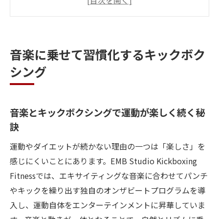
ィットネス体験
オンザビートで習慣化するキックボクシン
グの魅力
音楽に乗せて習慣化するキックボク
キックボクシングで身につく前向きな運動
シング
習慣の作り方
グループレッスンがキックボクシングを続
ける理由に
音楽とキックボクシングで運動が楽しく続く秘
ジム選びで変わる運動習慣とキックボクシング
訣
効果
運動やダイエットが続かない理由の一つは「楽しさ」を
キックボクシングジム選びが成果に直結す
感じにくいことにあります。EMB Studio Kickboxing
るポイント
Fitnessでは、エキサイティングな音楽に合わせてパンチ
少人数制キックボクシングで効果的なフィ
やキックを繰り出す独自のオンザビートプログラムを導
ットネス体験
入し、運動自体をエンターテインメントに昇華していま
キックボクシングジムのサポート体制が重