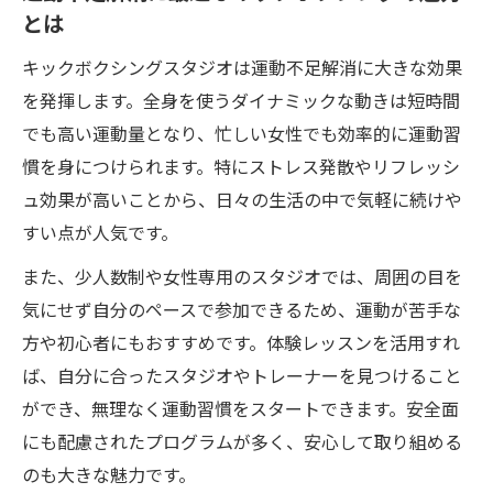
女性が注目するキックボクシングの美ボデ
とは
ィ効果
キックボクシングスタジオは運動不足解消に大きな効果
キックボクシングが女性の美しさを引き出
を発揮します。全身を使うダイナミックな動きは短時間
す秘訣
でも高い運動量となり、忙しい女性でも効率的に運動習
理想の体型を目指す女性とキックボクシン
慣を身につけられます。特にストレス発散やリフレッシ
グ活用法
ュ効果が高いことから、日々の生活の中で気軽に続けや
すい点が人気です。
また、少人数制や女性専用のスタジオでは、周囲の目を
気にせず自分のペースで参加できるため、運動が苦手な
方や初心者にもおすすめです。体験レッスンを活用すれ
ば、自分に合ったスタジオやトレーナーを見つけること
ができ、無理なく運動習慣をスタートできます。安全面
にも配慮されたプログラムが多く、安心して取り組める
のも大きな魅力です。