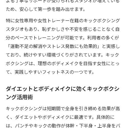
よる丁寧なサポートが受けられるスタジオが増えている
危険を避ける女性向けキックボクシングス
ため、安心して第一歩を踏み出せます。
タジオの特徴
特に女性専用や女性トレーナー在籍のキックボクシング
キックボクシング初心者が恥ずかしさを克
スタジオもあり、恥ずかしさや不安を感じることなく自
服する方法
分のペースでトレーニングが可能です。利用者の多くが
初心者ならではのキックボクシング体験記
「運動不足の解消やストレス発散にも効果的」と実感し
キックボクシング初心者が感じた不安と安
ており、続けやすい環境づくりがされています。キック
心できた理由
ボクシングは、理想のボディメイクを目指す女性にとっ
女性が体験したキックボクシングの効果と
て、実践しやすいフィットネスの一つです。
成長実感
ダイエットとボディメイクに効くキックボクシ
キックボクシング初体験で恥ずかしさを乗
ング活用術
り越えるコツ
初心者向けキックボクシングクラスの参加
キックボクシングは短期間で全身を引き締める効果が高
体験談
く、ダイエットやボディメイクに最適です。具体的に
は、パンチやキックの動作が体幹・下半身・上半身をバ
体験レッスンで分かったキックボクシング