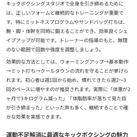
キックボクシングスタジオで全身を引き締めるために
の特徴
は、正しいフォームと継続的なトレーニングが重要で
キックボクシング環境が話題になる理由を
す。特にミットネスプログラムやサンドバッグ打ちは、
徹底解説
腕・脚・体幹を同時に鍛えることができ、効率良くシェ
快適なキックボクシングスタジオが支持さ
イプアップが可能です。トレーナーの指導のもと、無理
れるワケ
のない範囲で回数や強度を調整しましょう。
キックボクシング女性専用クラスの魅力と
効果的な方法としては、ウォーミングアップ→基本動作
安心感
→ミット打ち→クールダウンの流れを守ることが挙げら
暗闇キックボクシングが女性に人気の背景
れます。初心者は週1回から始め、慣れてきたら週2〜3
女性目線で注目するボディメイク可能性
回のペースに増やすのが推奨されます。実際に「体重が2
キックボクシングで叶える女性らしいボデ
ヶ月で3キログラム減った」「体脂肪率が落ちて見た目
ィメイク術
が引き締まった」といった声も多く、継続することで確
かな効果を実感できます。
ボディメイクに効果的なキックボクシング
の理由
運動不足解消に最適なキックボクシングの魅力