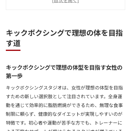
クシング活用術
キックボクシングで全身を引き締める効果
的な方法
キックボクシングで理想の体を目指
運動不足解消に最適なキックボクシングの
す道
魅力とは
キックボクシングが女性に人気な理由と痩
身効果
キックボクシングで理想の体型を目指す女性の
女性が安心して始めるスタジオ選び方
第一歩
女性専用キックボクシングスタジオ選びの
キックボクシングスタジオは、女性が理想の体型を目指
ポイント
すための新しい選択肢として注目されています。全身運
初心者が安心できるサポート体制のキック
動を通じて効率的に脂肪燃焼ができるため、無理な食事
ボクシング環境
制限に頼らず、健康的なダイエットが実現しやすいのが
キックボクシング女性トレーナーがいるス
特徴です。初心者や運動が苦手な方でも、トレーナーに
タジオの魅力