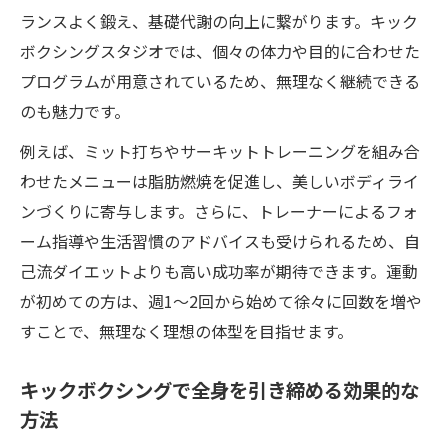
ランスよく鍛え、基礎代謝の向上に繋がります。キック
の魅力
ボクシングスタジオでは、個々の体力や目的に合わせた
ストレス発散とダイエット効果の両立術
プログラムが用意されているため、無理なく継続できる
キックボクシングでストレス発散しながら
のも魅力です。
ダイエット
例えば、ミット打ちやサーキットトレーニングを組み合
女性が実感するキックボクシングの健康効
わせたメニューは脂肪燃焼を促進し、美しいボディライ
果
ンづくりに寄与します。さらに、トレーナーによるフォ
キックボクシングで心身をリフレッシュす
ーム指導や生活習慣のアドバイスも受けられるため、自
る習慣術
己流ダイエットよりも高い成功率が期待できます。運動
短時間で効果的なキックボクシングトレー
が初めての方は、週1〜2回から始めて徐々に回数を増や
ニング法
すことで、無理なく理想の体型を目指せます。
ストレスと脂肪を同時に撃退するキックボ
クシング活用術
キックボクシングで全身を引き締める効果的な
話題のキックボクシング環境が人気の理由
方法
女性が選ぶ最新キックボクシングスタジオ