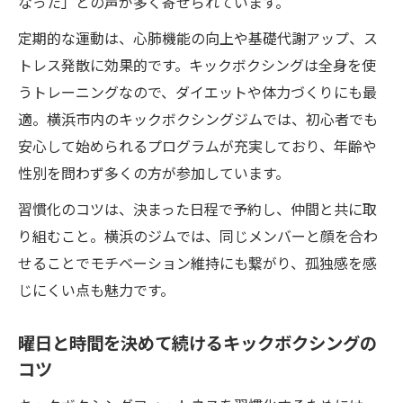
なった」との声が多く寄せられています。
キックボクシングで毎日が充実する理由と
定期的な運動は、心肺機能の向上や基礎代謝アップ、ス
は
トレス発散に効果的です。キックボクシングは全身を使
フィットネス体験で得た運動習慣の大切さ
うトレーニングなので、ダイエットや体力づくりにも最
横浜のフィットネスで暮らしにリズムを生む方
適。横浜市内のキックボクシングジムでは、初心者でも
法
安心して始められるプログラムが充実しており、年齢や
キックボクシングで生活に新しいリズムを
性別を問わず多くの方が参加しています。
日常にフィットするキックボクシング活用
習慣化のコツは、決まった日程で予約し、仲間と共に取
術
り組むこと。横浜のジムでは、同じメンバーと顔を合わ
横浜のフィットネスで運動習慣を作る秘訣
せることでモチベーション維持にも繋がり、孤独感を感
習慣化しやすいキックボクシングの魅力
じにくい点も魅力です。
キックボクシングがもたらす生活リズムの
曜日と時間を決めて続けるキックボクシングの
変化
コツ
運動習慣ならキックボクシングがおすすめの理
由