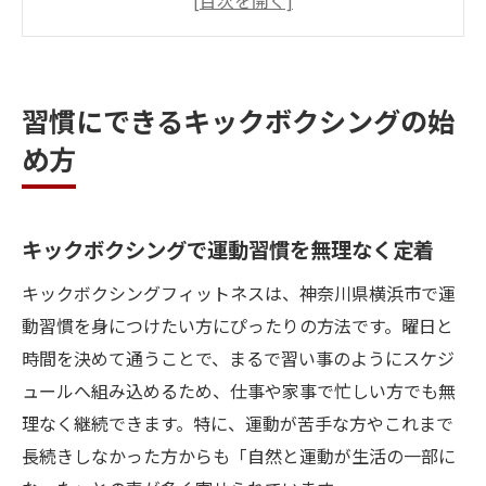
グのコツ
キックボクシング初心者でも続けやすい理
由
習慣にできるキックボクシングの始
少人数制キックボクシングで安心スタート
め方
キックボクシングで心身のリズムを整える
方法
心身が整うキックボクシングフィットネス体験
キックボクシングで運動習慣を無理なく定着
記
キックボクシングフィットネスは、神奈川県横浜市で運
キックボクシング体験で得られる心身の変
動習慣を身につけたい方にぴったりの方法です。曜日と
化
時間を決めて通うことで、まるで習い事のようにスケジ
キックボクシングが叶えるリフレッシュ効
ュールへ組み込めるため、仕事や家事で忙しい方でも無
果
理なく継続できます。特に、運動が苦手な方やこれまで
運動を通じて感じるキックボクシングの快
長続きしなかった方からも「自然と運動が生活の一部に
適さ