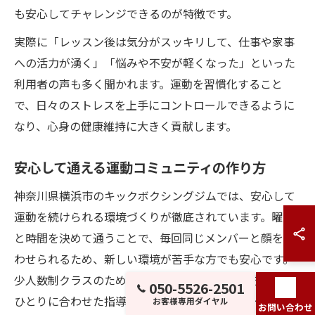
も安心してチャレンジできるのが特徴です。
実際に「レッスン後は気分がスッキリして、仕事や家事
への活力が湧く」「悩みや不安が軽くなった」といった
利用者の声も多く聞かれます。運動を習慣化すること
で、日々のストレスを上手にコントロールできるように
なり、心身の健康維持に大きく貢献します。
安心して通える運動コミュニティの作り方
神奈川県横浜市のキックボクシングジムでは、安心して
運動を続けられる環境づくりが徹底されています。曜日
と時間を決めて通うことで、毎回同じメンバーと顔を合
わせられるため、新しい環境が苦手な方でも安心です。
少人数制クラスのためトレーナーの目が行き届き、一人
050-5526-2501
ひとりに合わせた指導を受けられるのもメリットです。
お客様専用ダイヤル
お問い合わせ