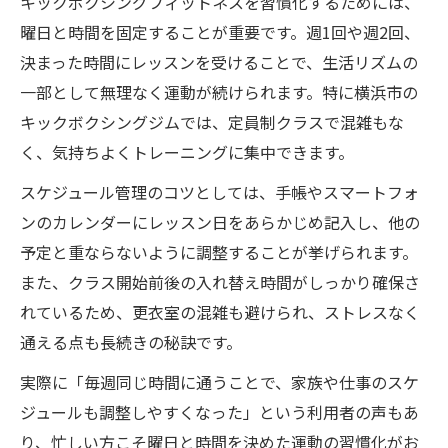
キックボクシングフィットネスを習慣化するためには、
キックボクシングが運動習慣に適している
曜日と時間を固定することが重要です。週1回や週2回、
理由
決まった時間にレッスンを受けることで、生活リズムの
一部として無理なく運動が続けられます。特に横浜市の
成果が出やすいキックボクシングの特徴と
キックボクシングジムでは、定員制クラスで混雑もな
は
く、気持ちよくトレーニングに集中できます。
少人数制のキックボクシングで効果を実感
スケジュール管理のコツとしては、手帳やスマートフォ
キックボクシングが続けやすい環境を作る
ンのカレンダーにレッスン日をあらかじめ記入し、他の
初心者も安心のキックボクシングフィット
予定と重ならないように調整することが挙げられます。
ネス
また、クラス開始前後の入れ替え時間がしっかり確保さ
ストレス解消を叶える新しい運動コミュニティ
れているため、更衣室の混雑も避けられ、ストレスなく
キックボクシングでストレスを爽快に発散
通える点も長続きの秘訣です。
コミュニティで楽しむキックボクシングの
実際に「毎週同じ時間に通うことで、家族や仕事のスケ
魅力
ジュールも調整しやすくなった」という利用者の声もあ
キックボクシングが叶える心のリフレッシ
り、忙しい方こそ曜日と時間を決めた運動の習慣化がお