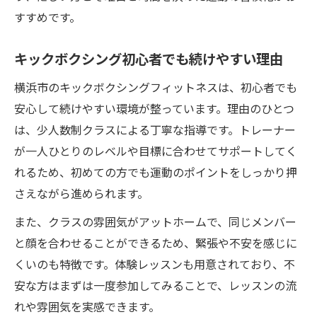
ュ
すすめです。
安心して通える運動コミュニティの作り方
キックボクシングで仲間とストレス解消を
キックボクシング初心者でも続けやすい理由
実感
横浜市のキックボクシングフィットネスは、初心者でも
続けやすさで選ぶキックボクシングの魅力とは
安心して続けやすい環境が整っています。理由のひとつ
キックボクシングが続けやすい理由を徹底
は、少人数制クラスによる丁寧な指導です。トレーナー
解説
が一人ひとりのレベルや目標に合わせてサポートしてく
スケジュール管理しやすいキックボクシン
れるため、初めての方でも運動のポイントをしっかり押
グ
さえながら進められます。
少人数制で安心できるキックボクシングの
また、クラスの雰囲気がアットホームで、同じメンバー
利点
と顔を合わせることができるため、緊張や不安を感じに
キックボクシングで得られる安心感と継続
くいのも特徴です。体験レッスンも用意されており、不
力
安な方はまずは一度参加してみることで、レッスンの流
居心地良いコミュニティが続ける秘訣
れや雰囲気を実感できます。