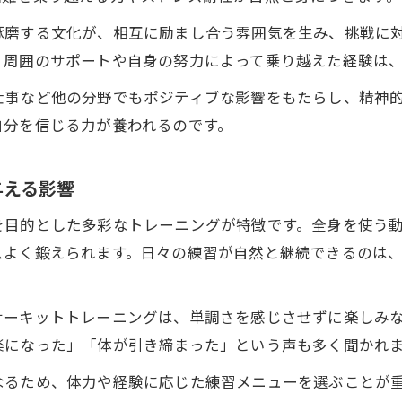
練習環境がもたらす心と体の成長実感
琢磨する文化が、相互に励まし合う雰囲気を生み、挑戦に
キックボクシング練習環境が心身を成長させる理由
、周囲のサポートや自身の努力によって乗り越えた経験は
快適なキックボクシング環境が続けやすさに直結
仕事など他の分野でもポジティブな影響をもたらし、精神
キックボクシングで身につく自己管理力と体力強化
自分を信じる力が養われるのです。
キックボクシング風土が支える長期的成長
フィットネス効果を高めるキックボクシングの工夫
与える影響
キックボクシングを安全に続ける秘訣とは
を目的とした多彩なトレーニングが特徴です。全身を使う
キックボクシング安全練習のための基礎知識
スよく鍛えられます。日々の練習が自然と継続できるのは
事故防止に役立つキックボクシングの工夫とは
無理なくキックボクシングを続けるための心構え
サーキットトレーニングは、単調さを感じさせずに楽しみ
キックボクシング風土が怪我予防に与える役割
楽になった」「体が引き締まった」という声も多く聞かれ
キックボクシングの安全意識を高めるポイント
なるため、体力や経験に応じた練習メニューを選ぶことが
禁止技やルール理解が練習を変える理由