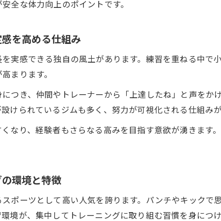
が安全な体力向上のポイントです。
キックボクシングの禁止技を知ることの大切さ
キックボクシングでルールを守る意義と効果
定感を高める仕組み
禁止技理解が安全な練習に直結する理由
長を実感できる独自の風土があります。練習を重ねる中で
キックボクシングのルール習得が上達への近道
が高まります。
禁止技学習がメンタル強化に与える影響
身につき、仲間やトレーナーから「上達したね」と声をか
風土が育てるメンタル強化と自己管理力
が設けられているジムも多く、努力が可視化される仕組み
キックボクシング風土がメンタルを強くする仕組み
すくなり、経験者もさらなる高みを目指す意欲が湧きます
自己管理力向上に役立つキックボクシングの文化
。
キックボクシングで学ぶ自己制御と集中力の磨き方
メンタル強化に不可欠なキックボクシングの環境
グの環境と特徴
キックボクシング経験が日常生活に活きる理由
るスポーツとして高い人気を誇ります。パンチやキックで
習環境が、集中してトレーニングに取り組む習慣を身につ