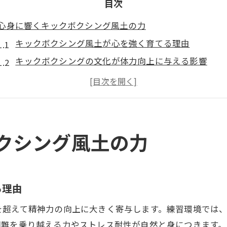
目次
心身に響くキックボクシング風土の力
キックボクシング風土が心を強く育てる理由
キックボクシングの文化が体力向上に与える影響
キックボクシング独自の風土が自己肯定感を高める仕
ストレス解消に役立つキックボクシングの環境と特徴
キックボクシング風土が健康維持に寄与するポイント
独自ルールが磨くキックボクシングの魅力
クシング風土の力
キックボクシングの基本ルールが魅力を引き出す仕組
キックボクシング風土と反則技への理解の重要性
安全を守るためのキックボクシングの独自ルール解説
る理由
キックボクシングを楽しむためのルール遵守のポイン
を超えて精神力の向上に大きく寄与します。練習環境では
違反行為を防ぐキックボクシングの文化的工夫
困難を乗り越える力やストレス耐性が自然と身につきます。