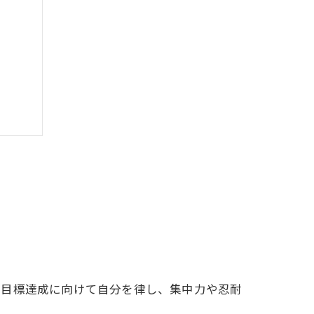
組み
み
ト
、目標達成に向けて自分を律し、集中力や忍耐