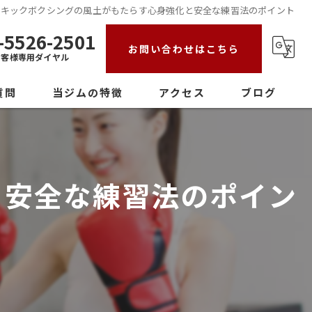
キックボクシングの風土がもたらす心身強化と安全な練習法のポイント
-5526-2501
お問い合わせはこちら
お客様専用ダイヤル
質問
当ジムの特徴
アクセス
ブログ
初心者
女性
と安全な練習法のポイン
ダイエット
ストレス発散
パーソナル