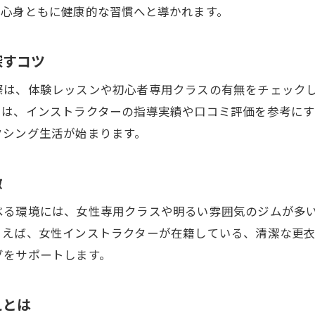
健康維持に最適なキックボクシングジムの選定法
、心身ともに健康的な習慣へと導かれます。
長く続けられるキックボクシング選びの基準
女性目線で選ぶキックボクシングのポイント
探すコツ
自分らしい健康習慣を作るキックボクシング活用
際は、体験レッスンや初心者専用クラスの有無をチェック
キックボクシングで目指す理想の健康ライフ
には、インストラクターの指導実績や口コミ評価を参考に
変化を実感できるキックボクシング継続テクニッ
クシング生活が始まります。
徴
べる環境には、女性専用クラスや明るい雰囲気のジムが多
とえば、女性インストラクターが在籍している、清潔な更
グをサポートします。
えとは