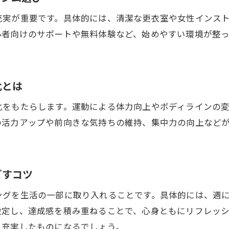
忙しい女性に優しいキックボクシング体験術
充実が重要です。具体的には、清潔な更衣室や女性インス
都度払い対応ジム選びで後悔しないポイント
心者向けのサポートや無料体験など、始めやすい環境が整
自分に合うキックボクシングプランの見つけ方
ストレス解消に最適なキックボクシング活用法
化とは
キックボクシングでストレスをリセットする方法
女性に人気のストレス発散キックボクシング術
化をもたらします。運動による体力向上やボディラインの
の活力アップや前向きな気持ちの維持、集中力の向上など
日常に取り入れるキックボクシング活用アイデア
気分転換に効果的なキックボクシングの動き
運動不足解消とストレス対策を両立するコツ
ごすコツ
継続できるストレス解消キックボクシング習慣
キックボクシングで心も体もリフレッシュする方法
ングを生活の一部に取り入れることです。具体的には、週
設定し、達成感を積み重ねることで、心身ともにリフレッ
キックボクシングが心身リフレッシュに効く理由
り充実したものになるでしょう。