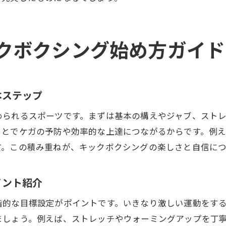
女性の健康維持に役立つキックボクシング活用法
神奈川で出会うリフレッシュ型キックボクシング
心と体が整うキックボクシングの始め方
クボクシング始め方ガイド
気持ちを切り替えるキックボクシングの魅力
キックボクシング後のリフレッシュ体験を語る
女性専用フィットネスとして注目のキックボクシング
本ステップ
女性専用キックボクシングジムの選び方と特徴
められるスポーツです。まずは基本の構えやジャブ、スト
女性向けキックボクシングが支持される理由
ことでケガの予防や効率的な上達につながるからです。例
神奈川で見つける女性専用キックボクシング体験
す。この積み重ねが、キックボクシングの楽しさと自信に
快適で安全な女性専用ジムの魅力紹介
女性が長く続けられるフィットネス環境とは
イント紹介
女性に優しいトレーナーのサポート内容
階的な目標設定がポイントです。いきなり激しい運動をする
健康維持に役立つキックボクシングの選び方
ましょう。例えば、ストレッチやウォーミングアップを丁