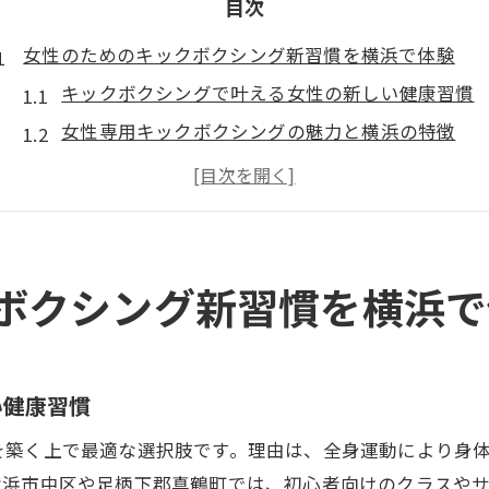
目次
女性のためのキックボクシング新習慣を横浜で体験
キックボクシングで叶える女性の新しい健康習慣
女性専用キックボクシングの魅力と横浜の特徴
横浜で人気のキックボクシング体験の流れ
女性が安心して通えるキックボクシングジム選び
キックボクシングが女性にもたらす変化とは
キックボクシングで毎日を前向きに過ごすコツ
ボクシング新習慣を横浜で
初心者も安心のキックボクシング始め方ガイド
初心者に優しいキックボクシングの基本ステップ
キックボクシングを無理なく始めるポイント紹介
い健康習慣
横浜で初心者向けキックボクシングを探すコツ
を築く上で最適な選択肢です。理由は、全身運動により身
女性初心者が安心して学べる環境の特徴
横浜市中区や足柄下郡真鶴町では、初心者向けのクラスや