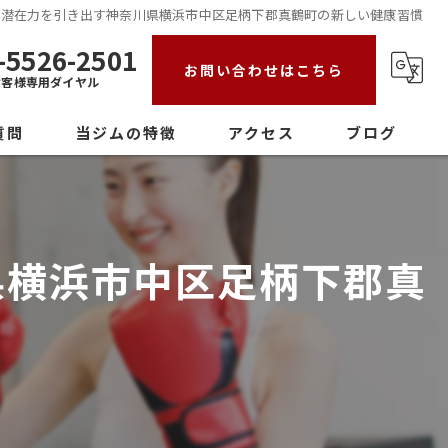
で潜在力を引き出す神奈川県横浜市中区足柄下郡真鶴町の新しい健康習慣
-5526-2501
お問い合わせはこちら
お客様専用ダイヤル
質問
当ジムの特徴
アクセス
ブログ
初心者
女性
県横浜市中区足柄下郡真
ダイエット
ストレス発散
パーソナル