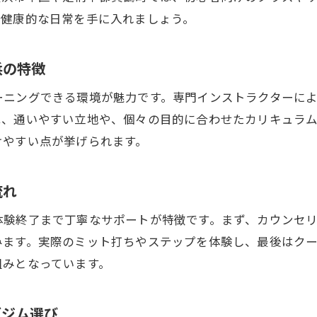
キックボクシングに必要な準備と心構えとは
く健康的な日常を手に入れましょう。
はじめてのキックボクシング体験談とアドバイス
潜在力を引き出すキックボクシングの魅力とは
浜の特徴
キックボクシングが潜在力を引き出す理由
ーニングできる環境が魅力です。専門インストラクターに
女性の心身に効くキックボクシングの効果
は、通いやすい立地や、個々の目的に合わせたカリキュラ
神奈川で選ばれるキックボクシングの魅力解説
けやすい点が挙げられます。
格闘技ジムならではの成長体験を紹介
流れ
体力アップと自信を得るキックボクシング術
継続が生む潜在力開花のキックボクシング法
体験終了まで丁寧なサポートが特徴です。まず、カウンセ
気軽に始める都度払い対応のキックボクシング体験
みます。実際のミット打ちやステップを体験し、最後はク
組みとなっています。
都度払いで気軽に始めるキックボクシングの魅力
横浜の都度払いキックボクシングジムのメリット
グジム選び
初心者も安心の都度払いキックボクシング活用法