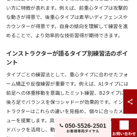
い方に特徴が表れます。例えば、前重心タイプは攻撃的
な動きが得意で、後重心タイプは素早いディフェンスや
カウンターが得意です。自身の傾向を理解して練習を進
めることで、より効率的な技術習得が期待できます。
インストラクターが語るタイプ別練習法のポイ
ント
タイプごとの練習法として、重心タイプに合わせたフォ
ーム矯正や反復練習が重要です。例えば、A1タイプには
前足への体重移動を意識したミット練習、B2タイプには
後ろ足でバランスを保つシャドーが効果的です。インス
トラクターはこれらの違いを見極め、個々に合ったメニ
ューを提案します。具体的には、動画分析や逐次フィー
050-5526-2501
ドバックを活用し、動きのクセを修正することが成長の
お客様専用ダイヤル
お問い合わせ