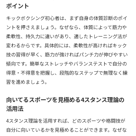
シング練習法
ポイント
効率的な上達には4スタンス理論が鍵
キックボクシング初心者は、まず自身の体質診断のポイ
4スタンス理論でキックボクシングの上達ス
ントを押さえましょう。なぜなら、体質によって筋力や
ピードが変わる
柔軟性、持久力に違いがあり、適したトレーニング法が
得意な動きを活かすキックボクシング練習
変わるからです。具体的には、柔軟性が高ければキック
法
技の習得が早く、筋力が強ければパンチ力が伸びやすい
4スタンス理論診断で効率的な練習スケジュ
傾向です。簡単なストレッチやバランステストで自分の
ールを作成
得意・不得意を把握し、段階的なステップで無理なく練
キックボクシングの技術向上に理論が必要
習を進めましょう。
な理由
向いてるスポーツを見極める4スタンス理論の
インストラクターが実践する4スタンス理論
活用法
活用法
キックボクシング上達のための理論的アプ
4スタンス理論を活用すれば、どのスポーツや格闘技が
ローチ
自分に向いているかを見極めることができます。なぜな