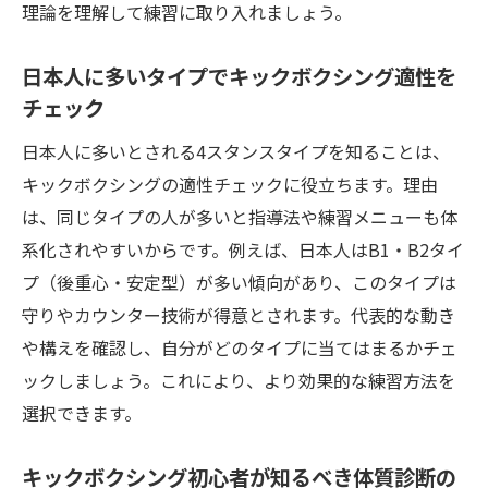
ボクシング理論と比較した構えの最適化
理論を理解して練習に取り入れましょう。
インストラクターが教える構えのコツと注
意点
日本人に多いタイプでキックボクシング適性を
チェック
体質から考えるキックボクシングの選び方
体質別キックボクシングタイプの選び方と
日本人に多いとされる4スタンスタイプを知ることは、
は
キックボクシングの適性チェックに役立ちます。理由
4スタンス理論診断で自分の体質を知るメリ
は、同じタイプの人が多いと指導法や練習メニューも体
ット
系化されやすいからです。例えば、日本人はB1・B2タイ
プ（後重心・安定型）が多い傾向があり、このタイプは
向いてるスポーツを体質から見極める方法
守りやカウンター技術が得意とされます。代表的な動き
日本人に多いタイプでキックボクシングを
や構えを確認し、自分がどのタイプに当てはまるかチェ
選ぶポイント
ックしましょう。これにより、より効果的な練習方法を
キックボクシングの動きが体質と相性の良
選択できます。
い理由
インストラクター推薦の体質別キックボク
キックボクシング初心者が知るべき体質診断の