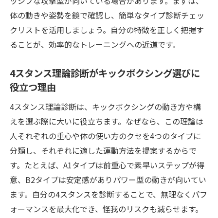
ッシブな攻撃型が向いている場合があります。まずは、
通点
体の動きや姿勢を鏡で確認し、簡単なタイプ診断チェッ
キックボクシングの動きに合う重心の使い
クリストを活用しましょう。自分の特徴を正しく把握す
方解説
ることが、効率的なトレーニングへの近道です。
4スタンス理論診断で効率的なキックボクシ
4スタンス理論診断がキックボクシング選びに
ング練習を
役立つ理由
著名選手も活用する4スタンス理論の実践例
キックボクシングの構えを理論で理解
4スタンス理論診断は、キックボクシングの動き方や構
えを選ぶ際に大いに役立ちます。なぜなら、この理論は
キックボクシング構えの種類と4スタンス理
人それぞれの重心や体の使い方のクセを4つのタイプに
論の関係
分類し、それぞれに適した運動方法を提案するからで
日本人に多いキックボクシング構えの特徴
す。たとえば、A1タイプは前重心で素早いステップが得
4スタンス理論で自分に合う構えを選ぶ方法
意、B2タイプは安定感がありパワー型の動きが向いてい
キックボクシング構えの改善に役立つ理論
ます。自分の4スタンスを診断することで、無理なくパフ
的視点
ォーマンスを最大化でき、怪我のリスクも減らせます。