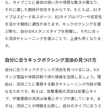
タイプ別キックボクシングの特徴解説
ら、タイプごとに身体の使い方や得意な動きが異なり、
それに適した競技が存在するからです。たとえば、A1タ
キックボクシングタイプごとの構えと動き
イプはスピード系スポーツ、B2タイプはパワーや安定性
の違い
を活かす競技に適性があります。キックボクシングを選
4スタンス理論で見る各タイプの特徴と強み
ぶ際も、自分の4スタンスタイプを把握し、それに合っ
日本人に多いキックボクシングタイプの傾
た流派やトレーニングを選ぶことで、上達も早くなりま
向分析
す。
インストラクターが語るタイプ別練習法の
ポイント
自分に合うキックボクシング流派の見つけ方
向いてるスポーツをタイプ別に比較する視
自分に合うキックボクシング流派を見つけるには、4ス
点
タンス理論や体質診断で得た情報を活用しましょう。理
キックボクシングのタイプ診断で効率的な
由は、流派ごとに重視する動きやトレーニング内容が異
成長へ
なるためです。例えば、攻撃重視の流派は前重心タイ
安全に続けるための動き方と注意点
プ、守備重視の流派は後重心タイプが適しています。ま
キックボクシングを安全に続けるための基
ずは、流派ごとの特徴を比較し、自分のタイプに合うス