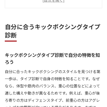
に役立つ理由
日本人に多いタイプでキックボクシング適
性をチェック
自分に合うキックボクシングタイプ
キックボクシング初心者が知るべき体質診
診断
断のポイント
向いてるスポーツを見極める4スタンス理論
の活用法
キックボクシングタイプ診断で自分の特徴を知
自分に合うキックボクシング流派の見つけ
ろう
方
自分に合ったキックボクシングのスタイルを見つける第
4スタンス理論で探る最適な動き方
一歩は、タイプ診断で自身の特徴を知ることです。なぜ
キックボクシングに活かす4スタンス理論の
なら、体型や筋肉のバランス、重心の位置などによって
基礎知識
適した構えや動きが異なるためです。例えば、重心が後
4スタンス理論で得意な動きを知るコツ
ろ寄りの方はディフェンスタイプ、前重心の方はアグレ
ボクシング理論と4スタンス理論の違いと共