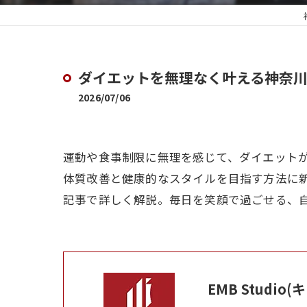
ダイエットを無理なく叶える神奈
2026/07/06
運動や食事制限に無理を感じて、ダイエット
体質改善と健康的なスタイルを目指す方法に
記事で詳しく解説。毎日を笑顔で過ごせる、
EMB Studi