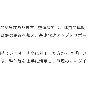
体院が多数あります。整体院では、体質や体調
や骨盤の歪みを整え、基礎代謝アップをサポー
期待できます。実際に利用した方からは「自分
ます。整体院を上手に活用し、無理のないダイ