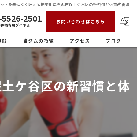
エットを無理なく叶える神奈川県横浜市保土ケ谷区の新習慣と体質改善法
-5526-2501
お問い合わせはこちら
お客様専用ダイヤル
質問
当ジムの特徴
アクセス
ブログ
初心者
女性
保土ケ谷区の新習慣と体
ダイエット
ストレス発散
パーソナル