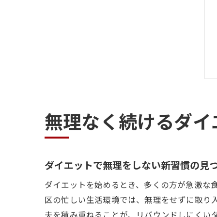
無理なく続けるダイ
ダイエットで無理をしない新習慣の見
ダイエットを始めるとき、多くの方が急激な
区の忙しい生活環境では、無理をせずに取り
夫を積み重ねることが、リバウンドしにくい