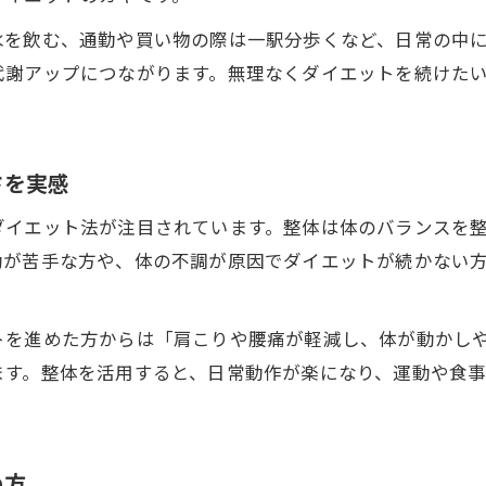
整体とダイエットの相乗効果で無理なく痩せる
水を飲む、通勤や買い物の際は一駅分歩くなど、日常の中
整体院のケアが支えるダイエット習慣のコツ
代謝アップにつながります。無理なくダイエットを続けた
無理せず整体でダイエットに取り組むメリット
日常で活かせる整体ベースのダイエット方法
さを実感
体の根本から変わるダイエット整体の実践法
リバウンドを防ぐ痩せ体質作りのコツ
ダイエット法が注目されています。整体は体のバランスを
ダイエットでリバウンドしない体質を作る秘訣
動が苦手な方や、体の不調が原因でダイエットが続かない
無理な制限なしで続くダイエットの大切さ
整体の力でダイエット後も太りにくい体へ
トを進めた方からは「肩こりや腰痛が軽減し、体が動かし
長く続くダイエット習慣で痩せ体質へ導く方法
ます。整体を活用すると、日常動作が楽になり、運動や食
ダイエット成功後も体質維持するポイント
食事制限せず健康的に痩せるために
め方
無理せずダイエットできる食事の工夫を紹介