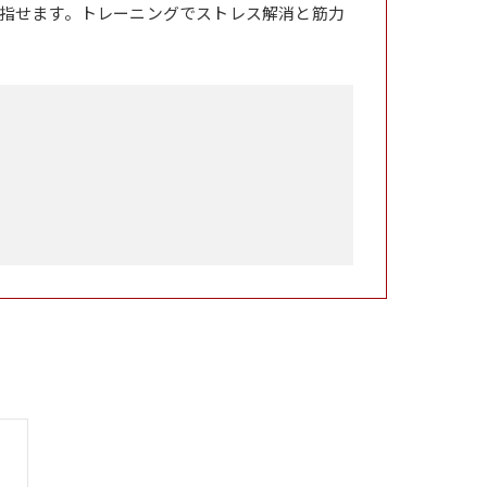
指せます。トレーニングでストレス解消と筋力