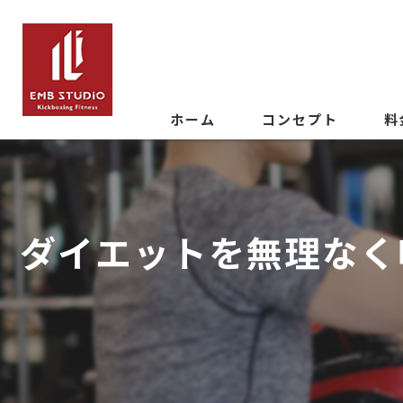
ホーム
コンセプト
料
ダイエットを無理なく