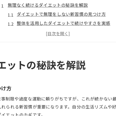
無理なく続けるダイエットの秘訣を解説
ダイエットで無理をしない新習慣の見つけ方
整体を活用したダイエットで続けやすさを実感
ストレスを感じにくいダイエットの始め方
家事や育児中でも続くダイエットの工夫
整体院の活用で無理のないダイエットを実現
忙しい毎日でも叶う体質改善ダイエット法
エットの秘訣を解説
ダイエットと体質改善を両立する新しい方法
無理なく日常に取り入れるダイエットのコツ
忙しい女性もできる体質改善ダイエット術
つけ方
整体とセルフケアで体質からダイエットを始める
食事制限や過度な運動に頼りがちですが、これが続かない
続けやすいダイエットで体質の変化を実感
入れられる新習慣が重要になります。自分の生活リズムや
整体を取り入れた新しいダイエット習慣
ダイエットのカギです。