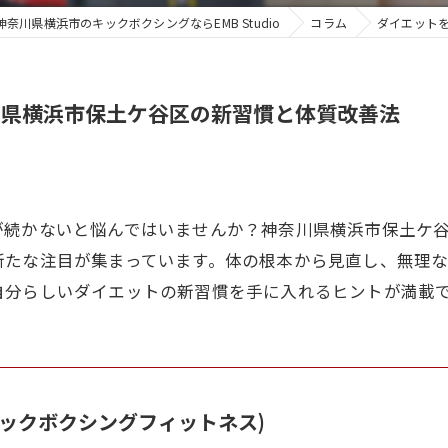
神奈川県横浜市のキックボクシングならEMB Studio
コラム
ダイエット
川県横浜市保土ケ谷区の新習慣と体質改善法
が続かないと悩んではいませんか？神奈川県横浜市保土ケ
新たな注目が集まっています。体の根本から見直し、無理
自分らしいダイエットの新習慣を手に入れるヒントが満載
o(キックボクシングフィットネス)