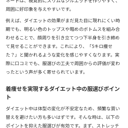
ネートは、視覚的にスリムなシルエットを作りやすく、
術
周囲に好印象を与えやすいです。
自分らしいファッションで5キロ細見えを目
例えば、ダイエットの効果がまだ見た目に現れにくい時
指す
期でも、明るい色のトップスや暗めのボトムスを組み合
体型変化を活かすダイエット中ファッション術
わせることで、顔周りを引き立てつつ下半身を引き締め
ダイエット中の体型変化を楽しむ服選びの
て見せることができます。これにより、「5キロ痩せ
工夫
た？」と聞かれるような変化を感じやすくなります。実
ファッションボディの効果と実感できる着
際に口コミでも、服選びの工夫で周囲からの評価が変わ
痩せ術
ったという声が多く寄せられています。
ダイエットとファッションを両立する着回
着痩せを実現するダイエット中の服選びポイン
し術
ト
口コミで分かる体型変化と服の選び方のヒ
ント
ダイエット中は体型の変化が不安定なため、頻繁な買い
替えを避けたい方も多いはずです。そんな時は、以下の
ダイエットの成果を最大限に生かすスタイ
ポイントを抑えた服選びが有効です。まず、ストレッチ
ル術