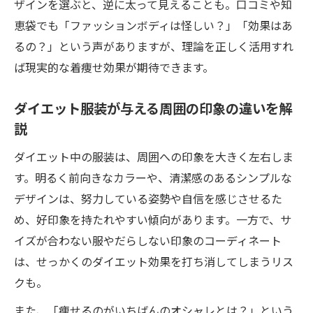
ダイエット中でも輝くファッションの選び
ザインを選ぶと、逆に太って見えることも。口コミや知
方
恵袋でも「ファッションボディは怪しい？」「効果はあ
口コミで話題のファッションとボディ改善
るの？」という声がありますが、理論を正しく活用すれ
法
ば現実的な着痩せ効果が期待できます。
ダイエット効果を高める小物使いのコツ
ダイエット服装が与える周囲の印象の違いを解
説
ダイエット中の服装は、周囲への印象を大きく左右しま
す。明るく前向きなカラーや、清潔感のあるシンプルな
デザインは、努力している姿勢や自信を感じさせるた
め、好印象を持たれやすい傾向があります。一方で、サ
イズが合わない服やだらしない印象のコーディネート
は、せっかくのダイエット効果を打ち消してしまうリス
クも。
また、「痩せるのがいちばんのオシャレとは？」という