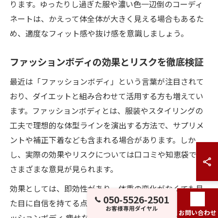
ります。ゆったりし過ぎた服や濃い色一辺倒のコーディ
ネートは、かえって体全体が大きく見える場合もあるた
め、適度なフィット感や抜け感を意識しましょう。
ファッションボディの効果とリスクを徹底検証
最近は「ファッションボディ」という言葉が注目されて
おり、ダイエットと組み合わせて活用する方も増えてい
ます。ファッションボディとは、服装やスタイリングの
工夫で理想的な体型ラインを演出する方法で、サプリメ
ントや補正下着なども含まれる場合があります。しか
し、実際の効果やリスクについては口コミや知恵袋でも
さまざまな意見が見られます。
効果としては、即効性があり、体重の変化がなくても見
050-5526-2501
た目に自信を持てる点が挙げられます。一方で、「ファ
お客様専用ダイヤル
お問い合わせ
ッションボディ 痩せない」や「怪しい」といった声もあ