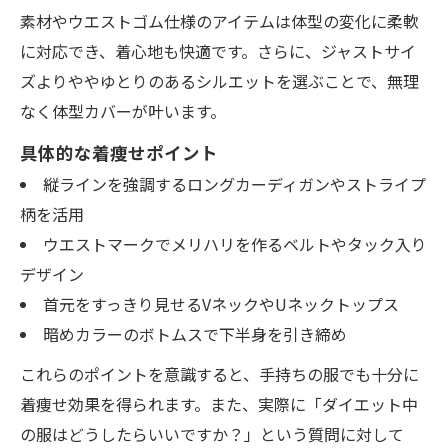
素材やウエストゴム仕様のアイテムは体型の変化に柔軟
今ある服で5キロ細見えを実現する秘訣
に対応でき、着心地も快適です。さらに、ジャストサイ
ダイエットを意識した手持ち服の活用テク
ズよりややゆとりのあるシルエットを選ぶことで、無理
ニック
なく体型カバーが叶います。
今あるファッションで細見えを叶える裏ワ
具体的な着痩せポイント
ザ
縦ラインを強調するロングカーディガンやストライプ
ダイエット中も無駄なく服を着回すポイン
柄を活用
ト
ウエストマークでメリハリを作るベルトやタック入り
ファッションボディ口コミに学ぶ着こなし
デザイン
方
首元をすっきり見せるVネックやUネックトップス
シルエット重視のファッションで印象を変
暗めカラーのボトムスで下半身を引き締め
える方法
これらのポイントを意識すると、手持ちの服でも十分に
体型カバーを目指す方必見のダイエット戦略
着痩せ効果を得られます。また、実際に「ダイエット中
ダイエットとファッションで体型カバーの
の服はどうしたらいいですか？」という質問に対して
成功法則