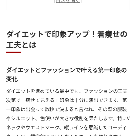
イント
ファッションボディ理論で痩せて見せるコ
ツとは
ダイエットで印象アップ！着痩せの
ダイエット服装が与える周囲の印象の違い
工夫とは
を解説
痩せて見えるファッションで自信アップす
る秘訣
ダイエットとファッションで叶える第一印象の
痩せて見える服選びが叶える新しい自分へ
変化
ダイエットを活かす最旬ファッションの選
ダイエットを進めている最中でも、ファッションの工夫
び方
次第で「痩せて見える」印象は十分に演出できます。第
体型カバーとダイエット服の組み合わせ実
一印象は出会って数秒で決まると言われ、その際の服装
例
やシルエット、色使いが大きな役割を果たします。特にV
痩せて見えるファッションと口コミの実際
ネックやウエストマーク、縦ラインを意識したコーディ
ダイエット中も楽しめるボディライン活用