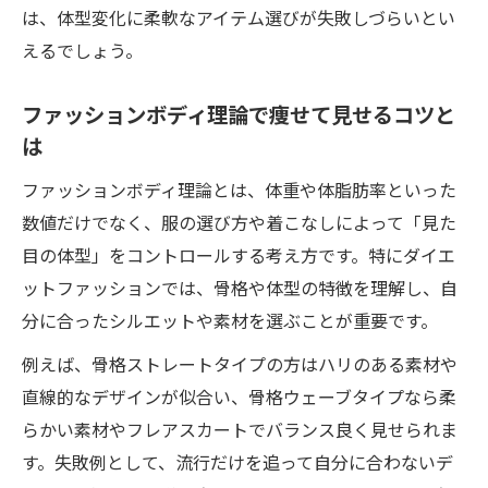
は、体型変化に柔軟なアイテム選びが失敗しづらいとい
ファッションボディの効果とリスクを徹底
えるでしょう。
検証
体型変化を味方にするダイエットの進め方
ファッションボディ理論で痩せて見せるコツと
口コミから学ぶ体型カバーと服選びのポイ
は
ント
ファッションボディ理論とは、体重や体脂肪率といった
ダイエット中の悩みを解消する着痩せの工
数値だけでなく、服の選び方や着こなしによって「見た
夫
目の体型」をコントロールする考え方です。特にダイエ
ファッションの力で叶うダイエットの効果的演
ットファッションでは、骨格や体型の特徴を理解し、自
出
分に合ったシルエットや素材を選ぶことが重要です。
ダイエットの成果を引き出すファッション
例えば、骨格ストレートタイプの方はハリのある素材や
演出術
直線的なデザインが似合い、骨格ウェーブタイプなら柔
ファッションボディの評判と着痩せ実例紹
らかい素材やフレアスカートでバランス良く見せられま
介
す。失敗例として、流行だけを追って自分に合わないデ