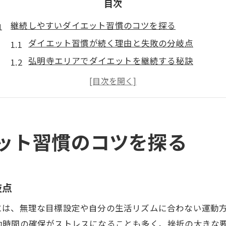
目次
継続しやすいダイエット習慣のコツを探る
ダイエット習慣が続く理由と失敗の分岐点
弘明寺エリアでダイエットを継続する秘訣
ジム選びがダイエット継続に与える影響とは
幽霊会員を避けるダイエットのコツ徹底解説
弘明寺ジム体験レビューで分かる継続方法
器具を使ったダイエットの魅力を解説
ット習慣のコツを探る
フィットネス器具の使い方で変わるダイエット効
弘明寺のジムで体感するダイエット器具の特徴
器具を活用したダイエット初心者のスタート術
岐点
ダイエットに効果的な器具の選び方と活用法
には、無理な目標設定や自分の生活リズムに合わない運動
口コミで話題の器具ダイエットを徹底検証
動時間の確保がストレスになることも多く、挫折の大きな