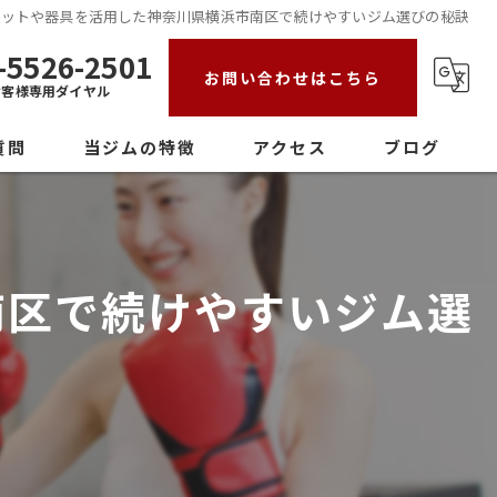
エットや器具を活用した神奈川県横浜市南区で続けやすいジム選びの秘訣
-5526-2501
お問い合わせはこちら
お客様専用ダイヤル
質問
当ジムの特徴
アクセス
ブログ
初心者
女性
南区で続けやすいジム選
ダイエット
ストレス発散
パーソナル