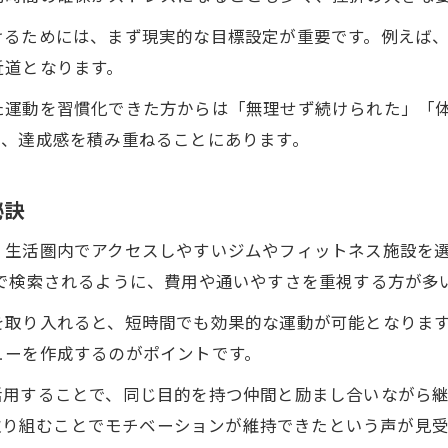
ライフスタイル別ダイエットの始め方案内
けるためには、まず現実的な目標設定が重要です。例えば、
忙しい方におすすめのダイエットジム活用術
近道となります。
夜間利用にも便利なジムで始めるダイエット
た運動を習慣化できた方からは「無理せず続けられた」「
生活リズムに合わせたダイエット習慣の作り方
り、達成感を積み重ねることにあります。
車通勤者向けダイエットジム選びの秘訣
プールやフィットネス併用のダイエット提案
秘訣
ダイエットを続けるための習慣化ポイント
生活圏内でアクセスしやすいジムやフィットネス施設を選
ダイエット継続に必要な行動習慣とは何か
で検索されるように、費用や通いやすさを重視する方が多
アプリや通知を活用したダイエットの習慣化
を取り入れると、短時間でも効果的な運動が可能となりま
友人と一緒に続けるダイエット成功のコツ
ューを作成するのがポイントです。
幽霊会員を防ぐダイエットモチベ維持方法
用することで、同じ目的を持つ仲間と励まし合いながら継
目標設定がダイエット成功に与える影響
緒に取り組むことでモチベーションが維持できたという声が見
器具活用で理想体型に近づく方法とは