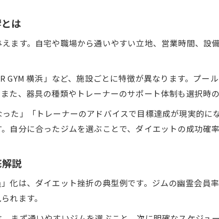
ダイエット器具の効果的な利用法を詳しく紹介
響とは
プロも推奨するダイエット器具の活用術
与えます。自宅や職場から通いやすい立地、営業時間、設
口コミで人気の器具でダイエット成果を実感
ジムの器具を使いこなすためのポイント解説
EAR GYM 横浜」など、施設ごとに特徴が異なります。
自宅とジムで使えるダイエット器具の選び方
。また、器具の種類やトレーナーのサポート体制も選択時
続くダイエットのためのジム選び実践術
なった」「トレーナーのアドバイスで目標達成が現実的に
低コストで始めるダイエット向けジム選び
す。自分に合ったジムを選ぶことで、ダイエットの成功確
口コミで高評価のジムがダイエットに最適な理由
駐車場やアクセス重視のジム選びポイント
底解説
プール付きジムでダイエットを続ける方法
員」化は、ダイエット挫折の典型例です。ジムの幽霊会員
無料体験を活用したダイエットジム選定術
見られます。
は、まず通いやすいジムを選ぶこと、次に明確なスケジュ