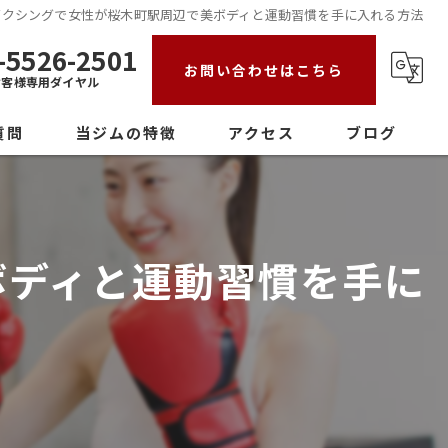
ボクシングで女性が桜木町駅周辺で美ボディと運動習慣を手に入れる方法
-5526-2501
お問い合わせはこちら
お客様専用ダイヤル
質問
当ジムの特徴
アクセス
ブログ
初心者
女性
ボディと運動習慣を手に
ダイエット
ストレス発散
パーソナル