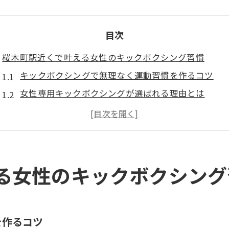
目次
桜木町駅近くで叶える女性のキックボクシング習慣
キックボクシングで無理なく運動習慣を作るコツ
女性専用キックボクシングが選ばれる理由とは
キックボクシングで生活リズムを整えるメリット
コミュニティで続けるキックボクシングの魅力
キックボクシングで挫折しない習慣化の秘訣
初めてでも安心なキックボクシングの魅力とは
る女性のキックボクシング
初心者女性も安心なキックボクシング体験
キックボクシングに怖いイメージがない理由
女性トレーナーが在籍するキックボクシングジム
を作るコツ