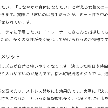
キックボクシング女性向けクラスで美ボディ実現
したい」「しなやかな身体になりたい」と考える女性のニ
女性専用キックボクシングの安全性と楽しみ方ガイド
できます。実際に「痛いのは苦手だったが、ミット打ち中
寄せられています。
キックボクシング女性専用ジムの安全対策解説
女性トレーナーが教えるキックボクシングの魅力
ュニティに所属したい」「トレーナーにきちんと指導して
初心者でも安心なキックボクシングの始め方
るため、多くの女性が長く安心して続けられるのが特徴で
危険が少ないキックボクシングの理由と工夫
るメリット
女性専用キックボクシングで楽しさを実感
音楽に合わせて動く新感覚キックボクシング生活を始め
活リズムが自然と整いやすくなります。決まった曜日や時
音楽とキックボクシングで続ける運動習慣
取り入れやすいのが魅力です。桜木町駅周辺のジムでは、
。
リズムに合わせたキックボクシングの魅力
仲間と楽しむキックボクシングの新習慣
質を高めたり、ストレス発散にも効果的です。実際に「決
ストレス発散とボディメイクを両立する方法
気持ちになれた」といった体験談も多く、心身ともに健康
気軽に始める音楽付きキックボクシング体験