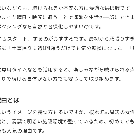
キックボクシングの女性専用プログラム解説
思いながらも、続けられるか不安な方に最適な選択肢です
痛みが少ないキックボクシングの始め方とは
まった曜日・時間に通うことで運動を生活の一部にできま
女性向けキックボクシングで運動習慣を身につける秘訣
ボクシングなら自然と習慣化しやすいのです。
キックボクシングで習慣化しやすい運動の工夫
からスタート」するのがおすすめです。最初から頑張りす
決まった曜日と時間で身につく運動習慣
際に「仕事帰りに週1回通うだけでも気分転換になった」「
キックボクシング女性専用クラスの活用法
音楽に合わせたキックボクシングの楽しさ
性専用タイムなども活用すると、楽しみながら続けられる
トレーナーがサポートする継続のポイント
とりで続ける自信がない方でも安心して取り組めます。
ダイエットもストレス発散も両立するキックボクシング
キックボクシングがダイエットに効果的な理由
理由とは
ストレス発散に最適なキックボクシングの楽しみ方
というイメージを持つ方も多いですが、桜木町駅周辺の女
キックボクシングとジムのダイエット効果比較
気と、清潔で明るい施設環境が整っているため、初めてで
続けやすいキックボクシングで挫折しない秘訣
点も人気の理由です。