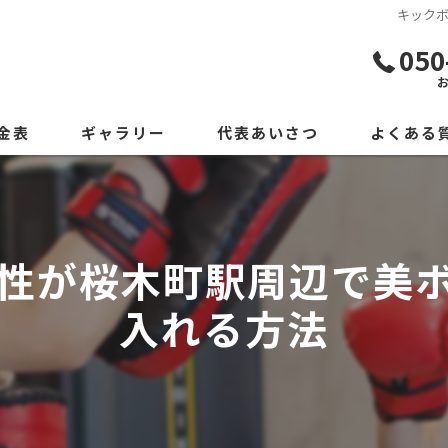
キック
050
金表
ギャラリー
代表あいさつ
よくある
性が桜木町駅周辺で美
入れる方法