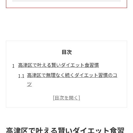
目次
高津区で叶える賢いダイエット食習慣
高津区で無理なく続くダイエット習慣のコ
ツ
ダイエット成功へ導く食べ方の基本知識
地元の新鮮食材でダイエットを楽しむ工夫
外食が多い高津区でもダイエットを意識
日常に取り入れやすい食事管理のポイント
高津区で叶える賢いダイエット食習