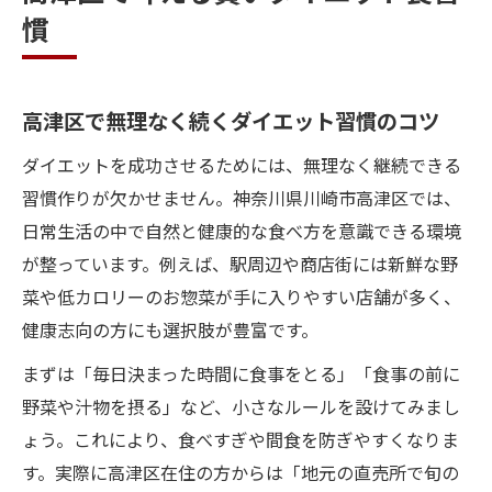
ダイエットに役立つ高津区の食べ方術特集
慣
ダイエットに適した食べ方の工夫を紹介
外食時も安心できるダイエットの選択肢
食事制限せず楽しむ高津区のダイエット術
高津区で無理なく続くダイエット習慣のコツ
地元グルメを活用したダイエットの秘訣
ダイエットを成功させるためには、無理なく継続できる
ダイエット効率を高める食べ方のテクニッ
習慣作りが欠かせません。神奈川県川崎市高津区では、
ク
日常生活の中で自然と健康的な食べ方を意識できる環境
食べ方を変えて健康美を目指す高津区のコツ
が整っています。例えば、駅周辺や商店街には新鮮な野
菜や低カロリーのお惣菜が手に入りやすい店舗が多く、
健康美を叶える高津区のダイエット工夫
健康志向の方にも選択肢が豊富です。
食べ方の見直しでダイエット効果を実感
まずは「毎日決まった時間に食事をとる」「食事の前に
高津区のヘルシー食材活用で美容アップ
野菜や汁物を摂る」など、小さなルールを設けてみまし
ダイエット中の食べ方ポイントを解説
ょう。これにより、食べすぎや間食を防ぎやすくなりま
美容と健康を両立する食事法のすすめ
す。実際に高津区在住の方からは「地元の直売所で旬の
ヘルシー料理選びで楽しむ高津区の食生活