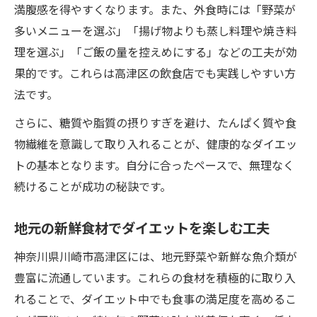
満腹感を得やすくなります。また、外食時には「野菜が
外食時に役立つダイエット食べ方の工夫
多いメニューを選ぶ」「揚げ物よりも蒸し料理や焼き料
ダイエット中も安心できる外食選びのコツ
理を選ぶ」「ご飯の量を控えめにする」などの工夫が効
高津区で外食派向けのダイエット術
果的です。これらは高津区の飲食店でも実践しやすい方
メニュー選びが決め手のダイエット方法
法です。
外出先で実践できる食事管理のポイント
さらに、糖質や脂質の摂りすぎを避け、たんぱく質や食
物繊維を意識して取り入れることが、健康的なダイエッ
トの基本となります。自分に合ったペースで、無理なく
続けることが成功の秘訣です。
地元の新鮮食材でダイエットを楽しむ工夫
神奈川県川崎市高津区には、地元野菜や新鮮な魚介類が
豊富に流通しています。これらの食材を積極的に取り入
れることで、ダイエット中でも食事の満足度を高めるこ