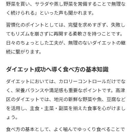
野菜を買い、サラダや蒸し野菜を常備することで無理な
ヘルシー料理で叶う高津区のダイエット
く続けられる」といった声も聞かれます。
ダイエット中も満足できる料理の選び方
習慣化のポイントとしては、完璧を求めすぎず、失敗し
高津区で人気のヘルシー食探しのポイント
てもリズムを崩さずに再開する柔軟さを持つことです。
毎日の食生活を変えるダイエット実践例
日々のちょっとした工夫が、無理のないダイエットの継
健康志向に合う食べ方の工夫を紹介
続に繋がります。
高津区女性のための満足ダイエット術
ダイエット成功へ導く食べ方の基本知識
女性向けダイエット食べ方の大切なポイン
ト
ダイエットにおいては、カロリーコントロールだけでな
満足感重視で続くダイエットの実践方法
く、栄養バランスや満足感も重要なポイントです。高津
高津区で注目の低カロリー食事法とは
区のダイエットでは、地元の新鮮な野菜や魚、豆腐など
を活用し、主食・主菜・副菜を揃えた食事を心がけまし
ダイエットを楽しむための食べ方アイデア
ょう。
女性に嬉しいヘルシー食材の選び方
食べ方の基本として、よく噛んでゆっくり食べることで
外食続きでも安心のダイエット食べ方とは