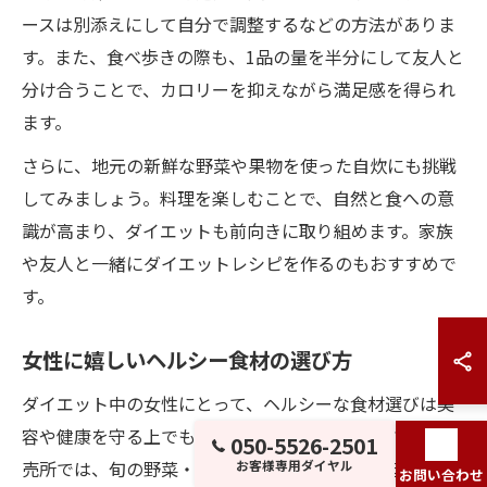
ースは別添えにして自分で調整するなどの方法がありま
す。また、食べ歩きの際も、1品の量を半分にして友人と
分け合うことで、カロリーを抑えながら満足感を得られ
ます。
さらに、地元の新鮮な野菜や果物を使った自炊にも挑戦
してみましょう。料理を楽しむことで、自然と食への意
識が高まり、ダイエットも前向きに取り組めます。家族
や友人と一緒にダイエットレシピを作るのもおすすめで
す。
女性に嬉しいヘルシー食材の選び方
ダイエット中の女性にとって、ヘルシーな食材選びは美
容や健康を守る上でも重要です。高津区のスーパーや直
050-5526-2501
売所では、旬の野菜・大豆製品・魚介類など、低カロリ
お客様専用ダイヤル
お問い合わせ