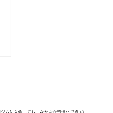
由
間ジムに入会しても、なかなか習慣化できずに