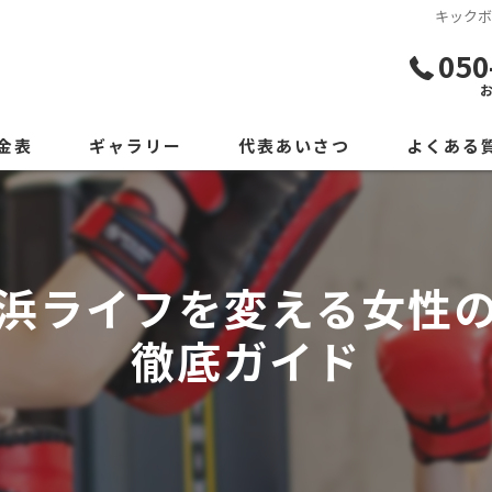
キック
050
金表
ギャラリー
代表あいさつ
よくある
浜ライフを変える女性
徹底ガイド