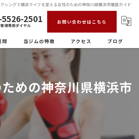
ボクシングで横浜ライフを変える女性のための神奈川県横浜市徹底ガイド
-5526-2501
お問い合わせはこちら
お客様専用ダイヤル
質問
当ジムの特徴
アクセス
ブログ
初心者
女性
のための神奈川県横浜市
ダイエット
ストレス発散
パーソナル