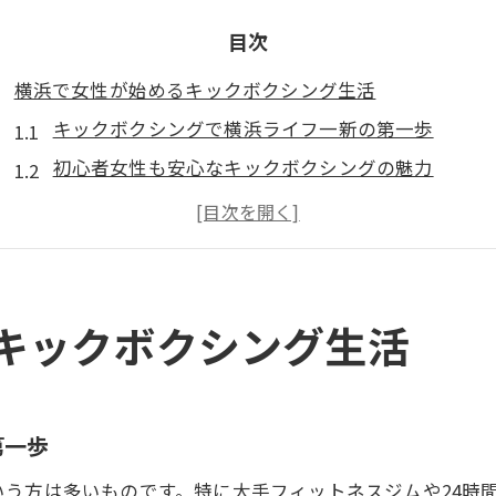
目次
横浜で女性が始めるキックボクシング生活
キックボクシングで横浜ライフ一新の第一歩
初心者女性も安心なキックボクシングの魅力
キックボクシングを続けるコツと横浜の魅力
ダイエット挫折経験者にキックボクシングが効く理
コミュニティで繋がるキックボクシング横浜体験
初心者でも安心のキックボクシング体験術
キックボクシング生活
初心者歓迎のキックボクシング体験が人気な理由
運動未経験でも安心なキックボクシング指導
女性向けキックボクシングで不安を解消
第一歩
キックボクシングで痛みなく楽しむコツ
う方は多いものです。特に大手フィットネスジムや24時