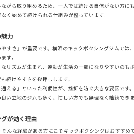
いながら取り組めるため、一人では続ける自信がない方に
アットホームな環境で続ける秘訣とは
理なく始めて続けられる仕組みが整っています。
アットホームなキックボクシングジムが人気の理由
女性も安心できるキックボクシングの雰囲気
の魅力
コミュニティが支える運動習慣の作り方
いやすさ」が重要です。横浜のキックボクシングジムでは
初めての方も続けやすいキックボクシング環境
います。
仲間と励まし合える横浜ジムの魅力
うなリズムが生まれ、運動が生活の一部になりやすいのも
女性限定クラスが選ばれる理由を解説
定も続けやすさを後押しします。
女性限定キックボクシングクラスの安心感
で通える」といった利便性が、挫折を防ぐ大きな要因です
女性が続けやすいキックボクシングプログラム
の良い立地のジムも多く、忙しい方でも無理なく継続でき
女性専用クラスで叶える美ボディ習慣
横浜女性が選ぶキックボクシングの魅力とは
ングが効く理由
周りを気にせず楽しめるキックボクシング
…そんな経験がある方にこそキックボクシングはおすすめ