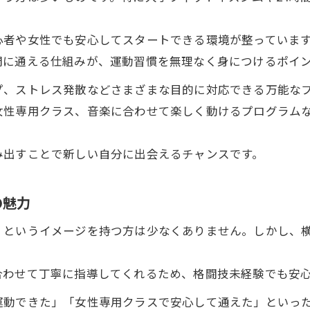
キックボクシング体験で続ける自信をつける方法
都度払い可能なキックボクシング入門
心者や女性でも安心してスタートできる環境が整っていま
間に通える仕組みが、運動習慣を無理なく身につけるポイ
都度払いで気軽に始めるキックボクシング
コスパ重視のキックボクシング通い方を解説
プ、ストレス発散などさまざまな目的に対応できる万能な
安い料金でキックボクシングを体験する方法
女性専用クラス、音楽に合わせて楽しく動けるプログラム
無理なく続けられるキックボクシングの魅力
み出すことで新しい自分に出会えるチャンスです。
都度払いで継続できる運動習慣の作り方
ダイエット成功を叶える運動習慣のコツ
の魅力
キックボクシングで楽しくダイエット習慣化
」というイメージを持つ方は少なくありません。しかし、
挫折しないキックボクシングダイエット術
。
週何回通えばキックボクシングで痩せる？
合わせて丁寧に指導してくれるため、格闘技未経験でも安
筋トレと比較したキックボクシングの効果
運動できた」「女性専用クラスで安心して通えた」といっ
痩せ体質を作るキックボクシングの秘訣