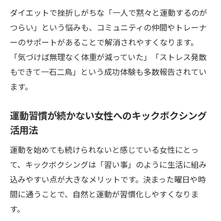
ダイエットで挫折しがちな「一人で黙々と運動するのが
リズム運動でキックボクシングが続く理由
つらい」という悩みも、コミュニティの仲間やトレーナ
ストレス発散とボディメイクを叶える音楽
ーのサポートがあることで解消されやすくなります。
キックボクシング
「気づけば無理なく体重が減っていた」「ストレス発散
ダンス感覚で楽しく続けるキックボクシン
もできて一石二鳥」という成功体験も多数報告されてい
グ入門
ます。
音楽好き女性におすすめのキックボクシン
グ活用法
運動習慣が続かない女性へのキックボクシング
活用法
運動を始めても続けられないと感じている女性にとっ
て、キックボクシングは「習い事」のように生活に組み
込みやすい点が大きなメリットです。決まった曜日や時
間に通うことで、自然と運動が習慣化しやすくなりま
す。