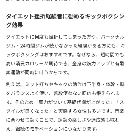
術
ダイエット挫折経験者に勧めるキックボクシン
初心者女性でも安心できるキックボクシン
グ効果
グの工夫
痛みが少ないキックボクシングのトレーニ
ダイエットに何度も挫折してしまった方や、パーソナル
ング方法
ジム・24時間ジムが続かなかった経験がある方にも、キ
ックボクシングはおすすめです。なぜなら、短時間でも
怖いイメージを払拭する優しい指導のキッ
高い消費カロリーが期待でき、全身の筋力アップと有酸
クボクシング
素運動が同時に叶うからです。
無理なく始められる女性向けキックボクシ
ング体験
例えば、ミット打ちやキックの動作は下半身・体幹・腕
自分のペースで進められるキックボクシン
をバランスよく使い、普段使わない筋肉も鍛えられま
グ安全対策
す。そのため「筋力がついて基礎代謝が上がった」「ス
タイルが良くなった」と実感する女性も多いです。音楽
音楽と共に楽しむキックボクシングの新習慣
に合わせて動くことで、運動の楽しさや達成感も味わ
音楽に合わせたキックボクシングの楽しさ
え、継続のモチベーションにつながります。
を体感