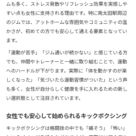
ムも多く、ストレス発散やリフレッシュ効果を実感しや
ングがおすすめ
すい点も女性に支持される理由です。特に南太田駅周辺
アットホームなジムで続けやすいキックボ
のジムでは、アットホームな雰囲気やコミュニティの温
クシング体験
かさが、初めての方でも安心して通える要素となってい
トレーナー指導で運動が楽しくなるキック
ます。
ボクシング
「運動が苦手」「ジム通いが続かない」と感じている方
ストレス発散に最適なキックボクシング活用術
でも、仲間やトレーナーと一緒に取り組むことで、運動
キックボクシングで日々のストレスをリセ
へのハードルが下がります。実際に「体を動かすのが楽
ットする方法
しくなった」「気づいたら運動習慣がついた」という声
音楽に合わせたキックボクシングで気分転
も多く、女性が自分らしく健康を手に入れるための新し
換を実感
い選択肢として注目されています。
パンチやキックで爽快感あふれるストレス
発散体験
女性でも安心して始められるキックボクシング
コミュニティのつながりで心も前向きにな
キックボクシングは格闘技の中でも「痛そう」「怖い」
るキックボクシング