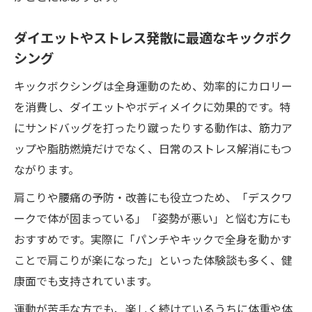
キックボクシングで肩こり解消と姿勢改善
ダイエットやストレス発散に最適なキックボク
を実感
シング
姿勢が変わる！キックボクシングの体幹ト
レーニング
キックボクシングは全身運動のため、効率的にカロリー
肩こり予防に役立つキックボクシングの理
を消費し、ダイエットやボディメイクに効果的です。特
由とは
にサンドバッグを打ったり蹴ったりする動作は、筋力ア
ップや脂肪燃焼だけでなく、日常のストレス解消にもつ
全身運動でキックボクシングの健康効果を
ながります。
体験
キックボクシングで日常の不調をリセット
肩こりや腰痛の予防・改善にも役立つため、「デスクワ
しよう
ークで体が固まっている」「姿勢が悪い」と悩む方にも
おすすめです。実際に「パンチやキックで全身を動かす
ことで肩こりが楽になった」といった体験談も多く、健
康面でも支持されています。
運動が苦手な方でも、楽しく続けているうちに体重や体