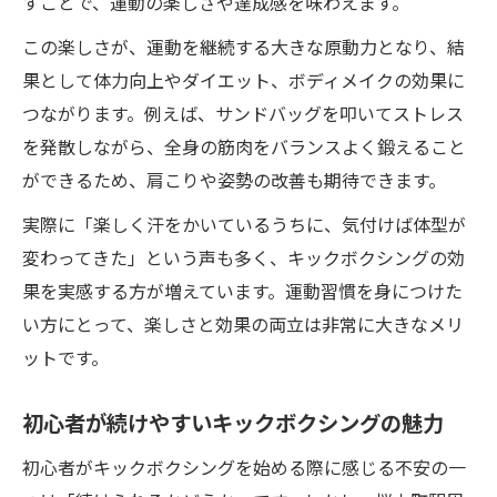
すことで、運動の楽しさや達成感を味わえます。
ソッド
この楽しさが、運動を継続する大きな原動力となり、結
キックボクシングを毎日の楽しみに変える
果として体力向上やダイエット、ボディメイクの効果に
方法
つながります。例えば、サンドバッグを叩いてストレス
仲間と励まし合えるキックボクシングの魅
を発散しながら、全身の筋肉をバランスよく鍛えること
力
ができるため、肩こりや姿勢の改善も期待できます。
初心者女性も安心なキックボクシング入門法
実際に「楽しく汗をかいているうちに、気付けば体型が
キックボクシング初心者が安心して始める
変わってきた」という声も多く、キックボクシングの効
ポイント
果を実感する方が増えています。運動習慣を身につけた
女性が始めやすいキックボクシングの魅力
い方にとって、楽しさと効果の両立は非常に大きなメリ
を解説
ットです。
初めてでも安心なキックボクシングのサポ
ート体制
初心者が続けやすいキックボクシングの魅力
初心者女性向けキックボクシングプログラ
初心者がキックボクシングを始める際に感じる不安の一
ムの特徴