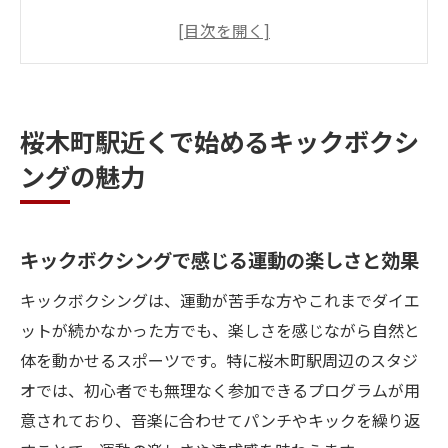
初心者が続けやすいキックボクシングの魅
力
音楽に合わせて夢中になるキックボクシン
グ体験
桜木町駅近くで始めるキックボクシ
ダイエットやストレス発散に最適なキック
ングの魅力
ボクシング
少人数制で安心して始めるキックボクシン
グ
キックボクシングで感じる運動の楽しさと効果
楽しく続くキックボクシングで習慣化を実現
キックボクシングは、運動が苦手な方やこれまでダイエ
キックボクシングで運動習慣が自然と身に
ットが続かなかった方でも、楽しさを感じながら自然と
つく理由
体を動かせるスポーツです。特に桜木町駅周辺のスタジ
音楽と一緒に楽しく続くキックボクシング
オでは、初心者でも無理なく参加できるプログラムが用
のコツ
意されており、音楽に合わせてパンチやキックを繰り返
飽きずに続くキックボクシングの習慣化メ