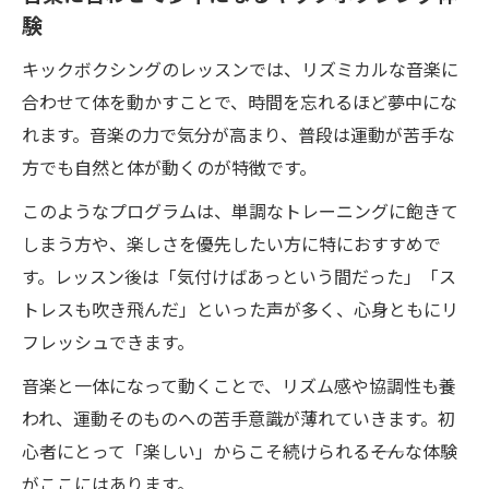
験
音楽に合わせるキックボクシングでダイエット
実感
キックボクシングのレッスンでは、リズミカルな音楽に
音楽で楽しく続くキックボクシングダイエ
合わせて体を動かすことで、時間を忘れるほど夢中にな
ット法
れます。音楽の力で気分が高まり、普段は運動が苦手な
リズムに乗ってキックボクシング効果を最
方でも自然と体が動くのが特徴です。
大化
このようなプログラムは、単調なトレーニングに飽きて
ダイエット成功に導くキックボクシングの
しまう方や、楽しさを優先したい方に特におすすめで
新常識
す。レッスン後は「気付けばあっという間だった」「ス
音楽とキックボクシングで痩せる楽しみを
トレスも吹き飛んだ」といった声が多く、心身ともにリ
体験
フレッシュできます。
全身運動で無理なく続くキックボクシング
音楽と一体になって動くことで、リズム感や協調性も養
ダイエット
われ、運動そのものへの苦手意識が薄れていきます。初
肩こりや姿勢改善を叶えるキックボクシングの
心者にとって「楽しい」からこそ続けられる――そんな体験
効果
がここにはあります。