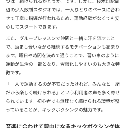
つは「続けられるかどうか」です。しかし、桜木町駅周
キックボクシングで無理なく身体を動かす
辺の少人数制スタジオでは、一人ひとりのペースに合わ
方法
せて丁寧に指導が行われるため、運動経験がなくても安
サンドバッグでストレス発散キックボクシング
心してスタートできます。
体験
また、グループレッスンで仲間と一緒に汗を流すこと
サンドバッグでストレスを解消するキック
で、励まし合いながら継続するモチベーションも高まり
ボクシング
ます。曜日や時間を決めて通うことで、習い事のように
パンチとキックで心も体もリフレッシュで
運動が生活の一部となり、習慣化しやすいのも大きな特
きる理由
徴です。
初心者でも楽しめるサンドバッグ体験の魅
「一人で運動するのが不安だったけれど、みんなと一緒
力
だから楽しく続けられる」という利用者の声も多く寄せ
キックボクシングで日常の疲れを吹き飛ば
られています。初心者でも無理なく続けられる環境が整
そう
っていることが、キックボクシングの魅力です。
ストレス発散に最適なキックボクシング活
用法
音楽に合わせて夢中になるキックボクシング体