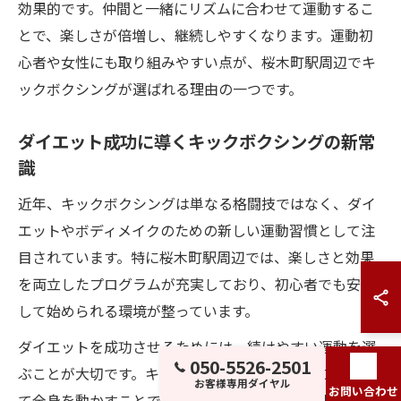
効果的です。仲間と一緒にリズムに合わせて運動するこ
とで、楽しさが倍増し、継続しやすくなります。運動初
心者や女性にも取り組みやすい点が、桜木町駅周辺でキ
ックボクシングが選ばれる理由の一つです。
ダイエット成功に導くキックボクシングの新常
識
近年、キックボクシングは単なる格闘技ではなく、ダイ
エットやボディメイクのための新しい運動習慣として注
目されています。特に桜木町駅周辺では、楽しさと効果
を両立したプログラムが充実しており、初心者でも安心
して始められる環境が整っています。
ダイエットを成功させるためには、続けやすい運動を選
050-5526-2501
ぶことが大切です。キックボクシングは、音楽に合わせ
お客様専用ダイヤル
お問い合わせ
て全身を動かすことで、短時間でも高い運動効果が得ら