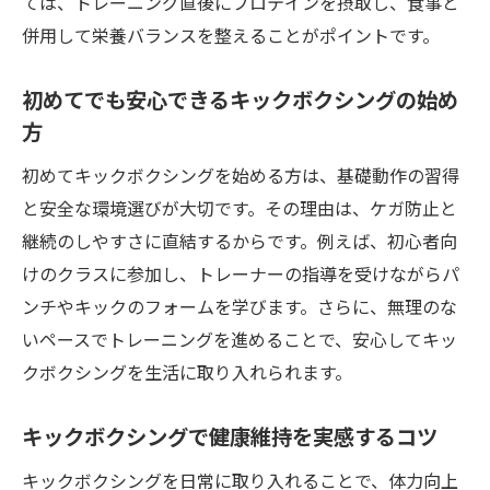
ては、トレーニング直後にプロテインを摂取し、食事と
サプリ選びがキックボクシング効果を高める秘
併用して栄養バランスを整えることがポイントです。
訣
キックボクシングに合うサプリの選び方ポ
初めてでも安心できるキックボクシングの始め
イント
方
効果を高めるためのサプリ利用タイミング
初めてキックボクシングを始める方は、基礎動作の習得
サプリと一緒に実践したい栄養管理の基本
と安全な環境選びが大切です。その理由は、ケガ防止と
安全性に配慮したサプリ選びのコツを解説
継続のしやすさに直結するからです。例えば、初心者向
キックボクシングと相性の良い成分とは何
けのクラスに参加し、トレーナーの指導を受けながらパ
か
ンチやキックのフォームを学びます。さらに、無理のな
初心者も安心のサプリ活用術を紹介
いペースでトレーニングを進めることで、安心してキッ
初心者でも安心のキックボクシング実践ポイン
クボクシングを生活に取り入れられます。
ト
キックボクシングで健康維持を実感するコツ
初心者が押さえるべきキックボクシングの
基本
キックボクシングを日常に取り入れることで、体力向上