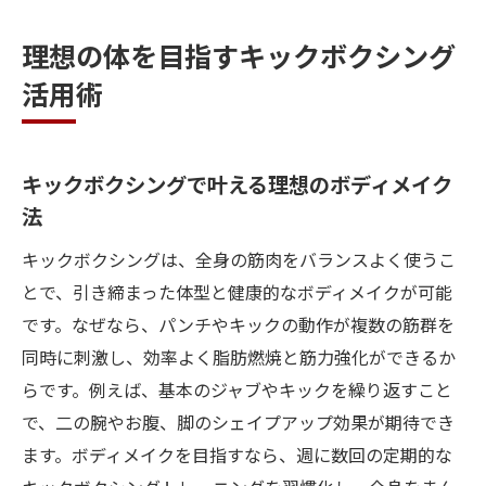
サプリと併用する体づくりのポイント解説
理想の体を目指すキックボクシング
初めてでも安心できるキックボクシングの
活用術
始め方
キックボクシングで健康維持を実感するコ
ツ
キックボクシングで叶える理想のボディメイク
サプリとキックボクシングの相乗効果を実感す
法
る方法
キックボクシングは、全身の筋肉をバランスよく使うこ
キックボクシングとサプリの効果的な取り
とで、引き締まった体型と健康的なボディメイクが可能
入れ方
です。なぜなら、パンチやキックの動作が複数の筋群を
筋力強化に役立つサプリの選び方ガイド
同時に刺激し、効率よく脂肪燃焼と筋力強化ができるか
健康維持を支えるキックボクシングの栄養
らです。例えば、基本のジャブやキックを繰り返すこと
戦略
で、二の腕やお腹、脚のシェイプアップ効果が期待でき
キックボクシングで効率よくボディメイク
ます。ボディメイクを目指すなら、週に数回の定期的な
する方法