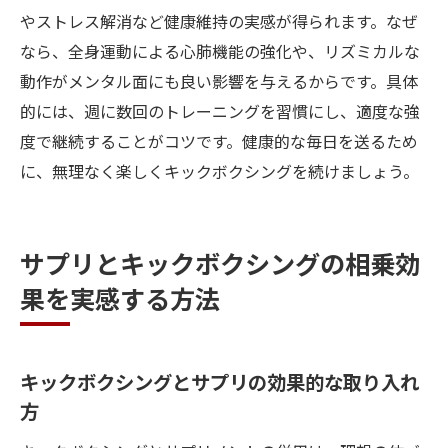
無理なく続けるための練習メニュー活用法
やストレス解消など健康維持の実感が得られます。なぜ
サプリ併用で効率アップを目指す練習術
なら、全身運動による心肺機能の強化や、リズミカルな
動作がメンタル面にも良い影響を与えるからです。具体
キックボクシングで感じる達成感と楽しさ
的には、週に数回のトレーニングを習慣にし、適度な強
失敗しないための注意点や続けるコツ
度で継続することがコツです。健康的な毎日を送るため
健康維持とダイエットを両立する方法
に、無理なく楽しくキックボクシングを続けましょう。
続けやすいキックボクシング習慣の作り方
キックボクシングを習慣化するための工夫
日常に取り入れやすい運動方法を紹介
サプリとキックボクシングの相乗効
サプリと併用で毎日の活力をサポート
果を実感する方法
モチベーションを維持する秘訣と考え方
続けやすさを重視したトレーニング例
キックボクシングとサプリの効果的な取り入れ
キックボクシングで得る心身の変化とは
方
効率的な体作りを叶えるキックボクシングの魅