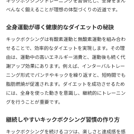
キックボクシングトレーニングを習慣化し、全身をまん
サプリ活用で運動効果を最大化する実践ポ
べんなく鍛えることが理想の体型づくりの近道です。
イント
全身運動が導く健康的なダイエットの秘訣
初心者が知るべきサプリの安全な活用法
健康維持に役立つキックボクシングの始め方
キックボクシングは有酸素運動と無酸素運動を組み合わ
せることで、効率的なダイエットを実現します。その理
キックボクシングを無理なく始めるステッ
由は、運動中の高いエネルギー消費と、運動後も続く代
プ
謝アップ効果にあります。例えば、インターバルトレー
健康維持に最適なキックボクシングの習慣
ニング形式でパンチやキックを繰り返すと、短時間でも
化法
脂肪燃焼が促進されます。ダイエットを成功させるため
サプリ併用による体調管理のコツを解説
には、全身を使った動きを意識し、継続的にトレーニン
初心者向けキックボクシングプログラムの
グを行うことが重要です。
特徴
続けやすい運動習慣を作るコツはここにあ
継続しやすいキックボクシング習慣の作り方
り
キックボクシングを続けるコツは、楽しさと達成感を感