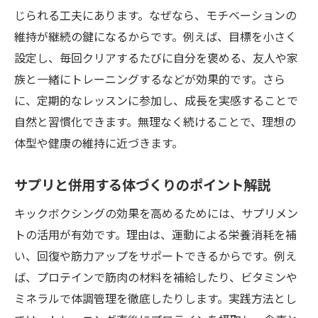
キックボクシングで得られる健康効果の事
じられる工夫にあります。なぜなら、モチベーションの
例
維持が継続の鍵になるからです。例えば、目標を小さく
運動不足解消ならキックボクシングが最適な理
設定し、毎回クリアするたびに自分を褒める、友人や家
由
族と一緒にトレーニングするなどが効果的です。さら
キックボクシングが運動不足解消に効果的
に、定期的なレッスンに参加し、成長を実感することで
な理由
自然と習慣化できます。無理なく続けることで、理想の
全身を動かすキックボクシングの魅力を紹
体型や健康の維持に近づきます。
介
サプリと併用する体づくりのポイント解説
サプリと組み合わせる運動習慣の続け方
初心者でも始めやすいキックボクシングの
キックボクシングの効果を高めるためには、サプリメン
工夫
トの活用が有効です。理由は、運動による栄養消耗を補
運動不足を感じたらキックボクシングのす
い、回復や筋力アップをサポートできるからです。例え
すめ
ば、プロテインで筋肉の材料を補給したり、ビタミンや
ミネラルで体調管理を徹底したりします。実践方法とし
健康維持に役立つ運動とサプリの相乗効果