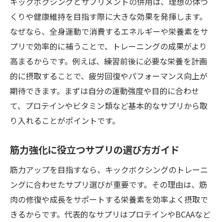
キックボクシングとサプリメントの併用は、理想の体づ
力
くりや健康維持を目指す際に大きな効果を発揮します。
キックボクシングが効率的な体作りに最適
なぜなら、全身運動で消費するエネルギーや栄養素をサ
な理由
プリで効率的に補うことで、トレーニングの成果がより
サプリと組み合わせることで得られる効果
高まるからです。例えば、練習前後に必要な栄養を計画
健康維持を目指す人におすすめの活用法
的に摂取することで、疲労回復やパフォーマンス向上が
キックボクシングの魅力と続ける価値を解
期待できます。まずは自分の運動強度や目的に合わせ
説
て、プロテインやビタミン類など基本的なサプリから取
初心者が知りたい体作りのポイント紹介
り入れることがポイントです。
ライフスタイルに合わせた運動の始め方
筋力強化に役立つサプリの選び方ガイド
筋力アップを目指すなら、キックボクシングのトレーニ
ングに合わせたサプリ選びが重要です。その理由は、筋
肉の修復や成長をサポートする栄養素を効率よく摂取で
きるからです。代表的なサプリはプロテインやBCAAなど