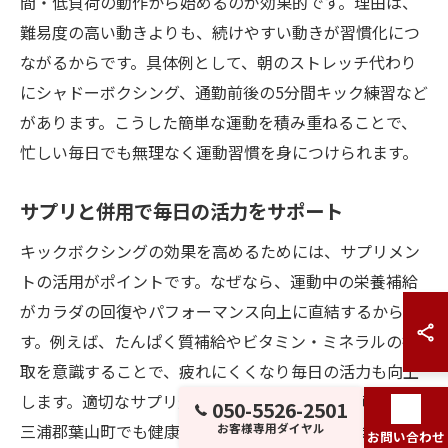
間・低負荷の動作から始めるのが効果的です。理由は、
難易度の高い動きよりも、続けやすい動きが習慣化につ
ながるからです。具体例として、朝のストレッチ代わり
にシャドーボクシング、通勤前後の5分間キック練習など
があります。こうした簡単な運動を積み重ねることで、
忙しい毎日でも無理なく運動習慣を身につけられます。
サプリと併用で毎日の活力をサポート
キックボクシングの効果を高めるためには、サプリメン
トの活用がポイントです。なぜなら、運動中の栄養補給
がカラダの回復やパフォーマンス向上に直結するからで
す。例えば、たんぱく質補給やビタミン・ミネラルの摂
取を意識することで、疲れにくくなり毎日の活力も向上
します。適切なサプリ選びと併用で、神奈川県横浜市や
050-5526-2501
三浦郡葉山町でも健康的な体づくりが実現しやすくなり
お客様専用ダイヤル
お問い合わせ