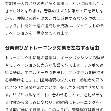
参加者一人ひとりの声が届く環境は、互いに励まし合う
音楽と運動で感じる生き生きとした充実感
きっかけとなります。音楽のリズムに乗せて汗を流しな
少人数クラスのメリット初心者が安心して参加
がら、仲間との絆を深め、共に成長する喜びを体感しま
できる理由
しょう。仲間と一緒に達成した成功は、ダイエットのモ
初心者に優しい環境がもたらす安心感
チベーションを一層高めてくれます。
少人数制で得られる個別サポートの重要性
音楽選びがトレーニング効果を左右する理由
クラスメイトとの親密な関係が育む成長
トレーニング中に選ぶ音楽は、キックボクシングの効果
少人数制が生む効果的なフィードバックシ
やモチベーションに大きな影響を与えます。テンポの速
ステム
い音楽は、エネルギーを引き出し、高い集中力を維持す
個々のニーズに応じた柔軟なトレーニング
る手助けをします。阪東橋駅のジムでは、参加者の好み
プラン
に合わせた音楽を流すことで、楽しさを倍増させていま
初めての運動でも続けやすい理由
す。リズミカルなビートに合わせることで、運動が単な
仲間と繫がる喜びキックボクシングジムで得ら
る作業から楽しみに変わり、継続的にトレーニングを行
れる絆
う意欲が湧いてきます。このように、音楽選びは自分の