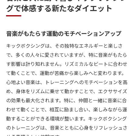
グで体感する新たなダイエット
音楽が生む新たな仲間とのコミュニケーシ
ョン
音楽選びがトレーニング効果を左右する理
音楽がもたらす運動のモチベーションアップ
由
キックボクシングは、その独特なエネルギーと楽しさ
初心者でも安心少人数クラスで始めるキックボ
で、多くの人々に愛されていますが、特に音楽がもたら
クシングの魅力
す影響は計り知れません。リズミカルなビートに合わせ
少人数制がもたらす個別指導のメリット
て動くことで、運動が苦痛から楽しみへと変わります。
初心者に優しいクラス設計の工夫
心地よい音楽は、トレーニングへのモチベーションを高
少人数クラスでの安心感と質問しやすさ
め、身体をリズムに乗せて動かすことで、エクササイズ
インストラクターとの距離感が生む安心感
の効果も最大化されます。特に、仲間と一緒に音楽に合
少人数クラスでの個々の進捗管理の効果
わせて動くことで、相互に励まし合い、楽しみながら運
動することができる環境が整います。キックボクシング
初めての人が感じる仲間からのサポート
のトレーニングは、音楽とともに心身をリフレッシュさ
仲間と共に楽しむキックボクシングで築く健康