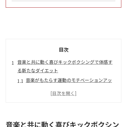
目次
音楽と共に動く喜びキックボクシングで体感す
る新たなダイエット
音楽がもたらす運動のモチベーションアッ
プ
ビートに合わせた効果的なトレーニング法
音楽と運動の組み合わせがメンタルに与え
る影響
音楽と共に動く喜びキックボクシン
リズムで楽しむ、飽きないダイエット法