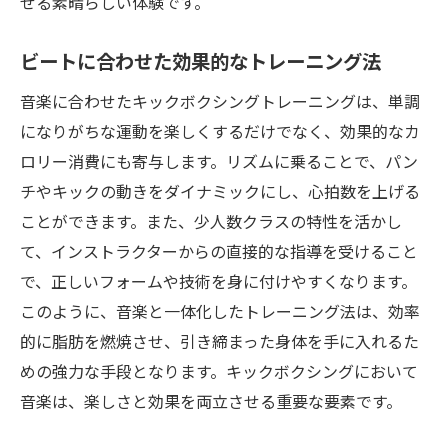
せる素晴らしい体験です。
的な生活
チームワークがトレーニングにもたらす影
ビートに合わせた効果的なトレーニング法
響
音楽に合わせたキックボクシングトレーニングは、単調
仲間と共に乗り越える達成感の魅力
になりがちな運動を楽しくするだけでなく、効果的なカ
キックボクシングから始まる新たな友情の
ロリー消費にも寄与します。リズムに乗ることで、パン
形
チやキックの動きをダイナミックにし、心拍数を上げる
社会的なつながりがもたらす健康効果
ことができます。また、少人数クラスの特性を活かし
クラスメイトとのコミュニケーションとや
て、インストラクターからの直接的な指導を受けること
る気の維持
で、正しいフォームや技術を身に付けやすくなります。
集団でのエクササイズが生むモチベーショ
このように、音楽と一体化したトレーニング法は、効率
ン
的に脂肪を燃焼させ、引き締まった身体を手に入れるた
全身運動で効率的にカロリー消費キックボクシ
めの強力な手段となります。キックボクシングにおいて
ングのダイエット効果
音楽は、楽しさと効果を両立させる重要な要素です。
全身運動が基礎代謝を向上させる理由