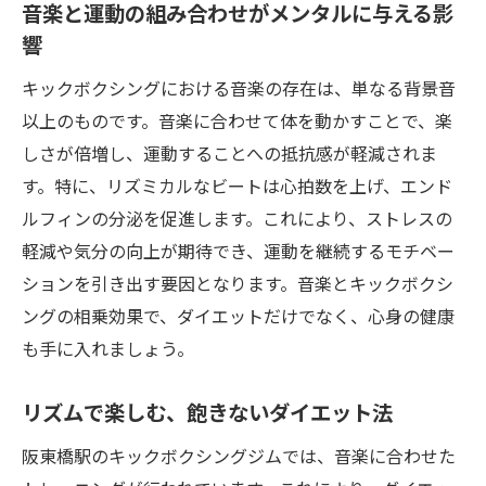
音楽と運動の組み合わせがメンタルに与える影
キックボクシングの動きがもたらす筋力ア
響
ップ効果
短時間で得られる高効率なカロリー消費
キックボクシングにおける音楽の存在は、単なる背景音
以上のものです。音楽に合わせて体を動かすことで、楽
実証済みのダイエット効果とそのメカニズ
しさが倍増し、運動することへの抵抗感が軽減されま
ム
す。特に、リズミカルなビートは心拍数を上げ、エンド
全身運動が健康に与える長期的なメリット
ルフィンの分泌を促進します。これにより、ストレスの
キックボクシングがストレス解消に効果的
軽減や気分の向上が期待でき、運動を継続するモチベー
な理由
ションを引き出す要因となります。音楽とキックボクシ
地元で始める新たな挑戦キックボクシングで筋
ングの相乗効果で、ダイエットだけでなく、心身の健康
力向上と絆作り
も手に入れましょう。
地元コミュニティで広がる新たな人間関係
筋力向上による日常生活の変化
リズムで楽しむ、飽きないダイエット法
地元でのフィットネスが社会的な支持を得
阪東橋駅のキックボクシングジムでは、音楽に合わせた
る理由