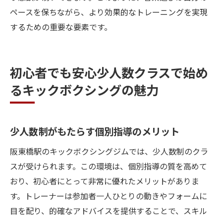
共通のゴールが絆を深める
ペースを保ちながら、より効果的なトレーニングを実現
キックボクシングジムで生まれる友情の形
するための重要な要素です。
仲間との競争がもたらす成長と達成感
サポートし合う関係が生むポジティブな影
初心者でも安心少人数クラスで始め
響
るキックボクシングの魅力
友情がトレーニングに与えるモチベーショ
ン
仲間から得られる励ましが目標達成を助け
少人数制がもたらす個別指導のメリット
る
阪東橋駅のキックボクシングジムでは、少人数制のクラ
スが受けられます。この環境は、個別指導の質を高めて
おり、初心者にとって非常に優れたメリットがありま
す。トレーナーは参加者一人ひとりの動きやフォームに
目を配り、的確なアドバイスを提供することで、スキル