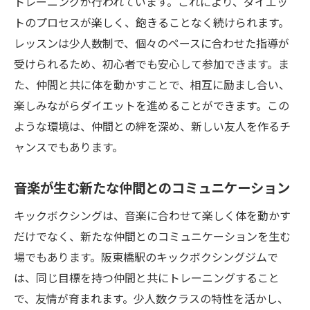
トレーニングが行われています。これにより、ダイエッ
地域密着のジムがもたらす安心感
トのプロセスが楽しく、飽きることなく続けられます。
地域イベントへの参加で得られる新たな交
レッスンは少人数制で、個々のペースに合わせた指導が
流
受けられるため、初心者でも安心して参加できます。ま
た、仲間と共に体を動かすことで、相互に励まし合い、
キックボクシングがもたらす自信とその影
楽しみながらダイエットを進めることができます。この
響
ような環境は、仲間との絆を深め、新しい友人を作るチ
音楽に合わせて動く楽しさキックボクシングで
ャンスでもあります。
体感するリズム
リズム感を鍛えるためのトレーニング法
音楽が生む新たな仲間とのコミュニケーション
音楽がキックボクシングに与えるリズムの
キックボクシングは、音楽に合わせて楽しく体を動かす
重要性
だけでなく、新たな仲間とのコミュニケーションを生む
音楽による集中力の向上と効果的な運動
場でもあります。阪東橋駅のキックボクシングジムで
お気に入りの曲でモチベーションを保つ方
は、同じ目標を持つ仲間と共にトレーニングすること
法
で、友情が育まれます。少人数クラスの特性を活かし、
リズムに乗ることで得られる心理的効果