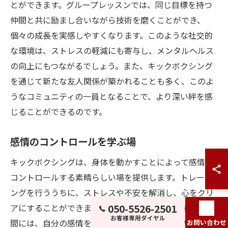
とができます。グループレッスンでは、同じ目標を持つ
仲間と共に励まし合いながら技術を磨くことができ、
個々の成長を実感しやすくなります。このような社交的
な環境は、ストレスの軽減にも寄与し、メンタルヘルス
の向上にもつながるでしょう。また、キックボクシング
を通じて新たな友人関係が築かれることも多く、このよ
うなコミュニティの一員となることで、より深い絆を感
じることができるのです。
感情のコントロールを学ぶ場
キックボクシングは、身体を動かすことによって感情を
コントロールする素晴らしい場を提供します。トレーニ
ングを行ううちに、ストレスや不安を解消し、心をクリ
アにすることができます。特にパンチやキックを打つ瞬
050-5526-2501
お客様専用ダイヤル
間には、自分の感情を吐き出すことができ、心の中のも
お問い合わせ