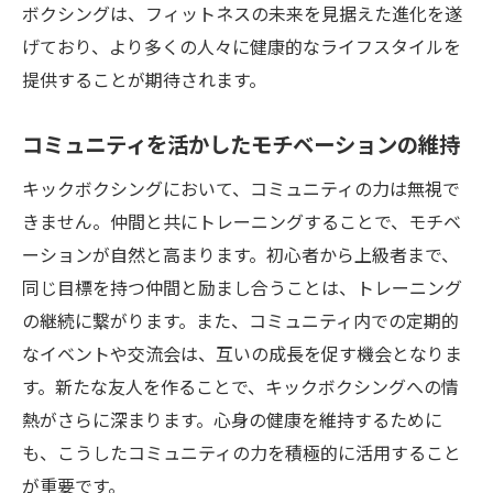
リズムと音楽を活かしたトレーニング
ボクシングは、フィットネスの未来を見据えた進化を遂
ストレス発散にも最適キックボクシングが提供
げており、より多くの人々に健康的なライフスタイルを
する充実のフィットネス体験
提供することが期待されます。
日常のストレスを解消する方法
コミュニティを活かしたモチベーションの維持
フィットネスを通じた心のリフレッシュ
トレーニング後のリラクゼーション技術
キックボクシングにおいて、コミュニティの力は無視で
きません。仲間と共にトレーニングすることで、モチベ
社交性を高めるグループ活動
ーションが自然と高まります。初心者から上級者まで、
感情のコントロールを学ぶ場
同じ目標を持つ仲間と励まし合うことは、トレーニング
自己肯定感を育むトレーニング
の継続に繋がります。また、コミュニティ内での定期的
実践的アドバイスキックボクシングを始める初
なイベントや交流会は、互いの成長を促す機会となりま
心者へのガイド
す。新たな友人を作ることで、キックボクシングへの情
初めてのクラスでの準備と心構え
熱がさらに深まります。心身の健康を維持するために
基礎技術を習得するステップ
も、こうしたコミュニティの力を積極的に活用すること
ケガを防ぐための安全対策
が重要です。