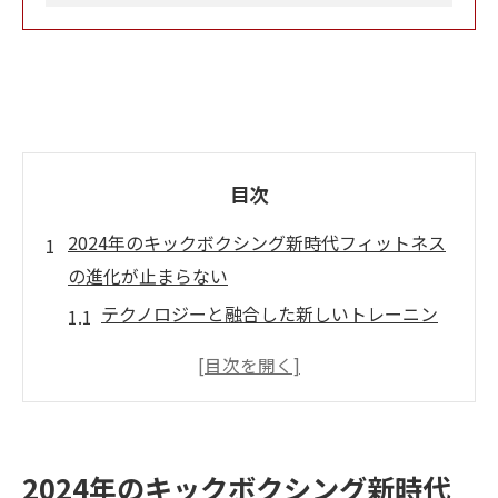
目次
2024年のキックボクシング新時代フィットネス
の進化が止まらない
テクノロジーと融合した新しいトレーニン
グ方法
柔軟なフィットネスプログラムの導入
コミュニティを活かしたモチベーションの
維持
2024年のキックボクシング新時代
リアルタイムでのパフォーマンス分析