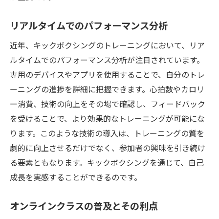
適切な用具選びとそのメンテナンス
リアルタイムでのパフォーマンス分析
フィードバックを活かした自己改善
継続的な成長を促す自己反省法
近年、キックボクシングのトレーニングにおいて、リア
ルタイムでのパフォーマンス分析が注目されています。
キックボクシングで心身の調和を図る新しい健
専用のデバイスやアプリを使用することで、自分のトレ
康ライフの提案
ーニングの進捗を詳細に把握できます。心拍数やカロリ
キックボクシングとウェルネスの相乗効果
ー消費、技術の向上をその場で確認し、フィードバック
生活習慣病予防としてのアプローチ
を受けることで、より効果的なトレーニングが可能にな
日常生活へのポジティブな影響
ります。このような技術の導入は、トレーニングの質を
精神面での健康維持法
劇的に向上させるだけでなく、参加者の興味を引き続け
体内時計と運動リズムの調整
る要素ともなります。キックボクシングを通じて、自己
持続可能なライフスタイルへの移行
成長を実感することができるのです。
あらゆるレベルに対応するキックボクシングの
オンラインクラスの普及とその利点
進化とその未来