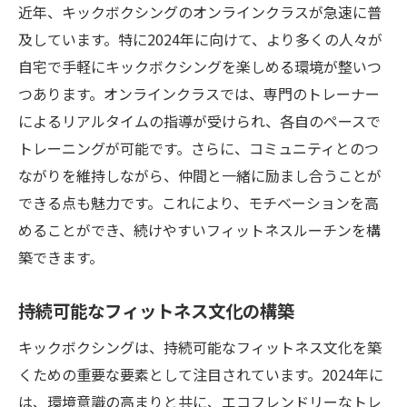
初心者から上級者までのコース設計
近年、キックボクシングのオンラインクラスが急速に普
年齢を問わないトレーニング環境
及しています。特に2024年に向けて、より多くの人々が
自宅で手軽にキックボクシングを楽しめる環境が整いつ
多文化共生社会でのフィットネス交流
つあります。オンラインクラスでは、専門のトレーナー
地域コミュニティを活かした普及活動
によるリアルタイムの指導が受けられ、各自のペースで
次世代の育成とそのチャレンジ
トレーニングが可能です。さらに、コミュニティとのつ
未来のフィットネストレンドを予測
ながりを維持しながら、仲間と一緒に励まし合うことが
できる点も魅力です。これにより、モチベーションを高
めることができ、続けやすいフィットネスルーチンを構
築できます。
持続可能なフィットネス文化の構築
キックボクシングは、持続可能なフィットネス文化を築
くための重要な要素として注目されています。2024年に
は、環境意識の高まりと共に、エコフレンドリーなトレ