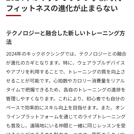
フィットネスの進化が止まらない
オンラインクラスの普及とその利点
持続可能なフィットネス文化の構築
初心者でも安心キックボクシングがもたらす健
テクノロジーと融合した新しいトレーニング方
康効果を徹底解説
法
心肺機能を強化するメリット
2024年のキックボクシングでは、テクノロジーとの融合
ストレスを解消するメンタルヘルスの向上
が進化のカギとなります。特に、ウェアラブルデバイス
柔軟性とバランス感覚の向上
やアプリを利用することで、トレーニングの質を向上さ
免疫力を高める効果
せることが可能です。心拍数やカロリー消費量をリアル
継続的なモチベーションを保つ方法
タイムで把握できるため、各自のトレーニングの進捗を
管理しやすくなります。これにより、初心者でも自分の
初心者が直面する課題とその克服法
ペースで効率的にスキル向上を目指せます。また、オン
キックボクシングで脂肪燃焼心拍数を上げるエ
ラインプラットフォームを通じてのライブトレーニング
クササイズの魅力とは
も普及し、遠隔地にいる仲間と一緒に同じレッスンを受
高強度インターバルトレーニングの活用