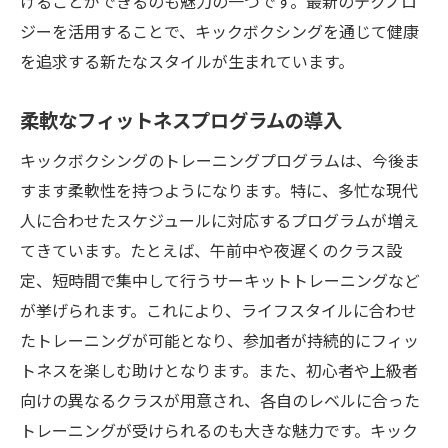
けることができるのも魅力の一つです。最新のテクノロ
心拍数を意識したトレーニング設計
ジーを活用することで、キックボクシングを通じて健康
脂肪燃焼を促進する食事管理
を追求する新たなスタイルが生まれています。
トレーニング後の効果的なリカバリー方法
柔軟なフィットネスプログラムの導入
インストラクターから学ぶ効率的な動き方
目標達成への道筋を描く
キックボクシングのトレーニングプログラムは、今後ま
進化するキックボクシングトレーニング多様な
すます柔軟性を持つようになります。特に、多忙な現代
技術で心も体も鍛える
人に合わせたスケジュールに対応するプログラムが増え
てきています。たとえば、午前中や夜遅くのクラス設
古典技術と最新技術の融合
定、短時間で集中して行うサーキットトレーニングなど
動作分析を活用したパフォーマンス向上
が挙げられます。これにより、ライフスタイルに合わせ
個別ニーズに応じたパーソナルトレーニン
たトレーニングが可能となり、参加者が持続的にフィッ
グ
トネスを楽しむ助けとなります。また、初心者や上級者
メンタルトレーニングの重要性
向けの異なるクラスが用意され、各自のレベルに合った
柔軟性と持久力のバランスを取る
トレーニングが受けられるのも大きな魅力です。キック